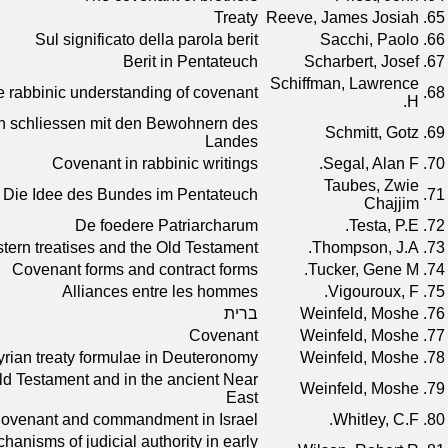
Treaty
Reeve, James Josiah
65.
Sul significato della parola berit
Sacchi, Paolo
66.
Berit in Pentateuch
Scharbert, Josef
67.
Schiffman, Lawrence
 rabbinic understanding of covenant
68.
H.
en schliessen mit den Bewohnern des
Schmitt, Gotz
69.
Landes
Covenant in rabbinic writings
Segal, Alan F.
70.
Taubes, Zwie
Die Idee des Bundes im Pentateuch
71.
Chajjim
De foedere Patriarcharum
Testa, P.E.
72.
tern treatises and the Old Testament
Thompson, J.A.
73.
Covenant forms and contract forms
Tucker, Gene M.
74.
Alliances entre les hommes
Vigouroux, F.
75.
76.
Weinfeld, Moshe
ברית
Covenant
Weinfeld, Moshe
77.
yrian treaty formulae in Deuteronomy
Weinfeld, Moshe
78.
Old Testament and in the ancient Near
Weinfeld, Moshe
79.
East
ovenant and commandment in Israel
Whitley, C.F.
80.
hanisms of judicial authority in early