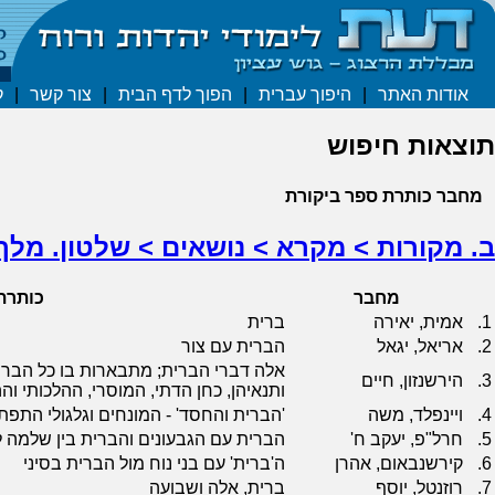
אודות האתר
|
היפוך עברית
|
הפוך לדף הבית
|
צור קשר
|
ק
תוצאות חיפוש
מחבר
כותרת
ספר
ביקורת
ב. מקורות > מקרא > נושאים > שלטון. מלך.
מחבר
כותרת
1.
אמית, יאירה
ברית
2.
אריאל, יגאל
הברית עם צור
אלה דברי הברית; מתבארות בו כל הברי
3.
הירשנזון, חיים
ותנאיהן, כחן הדתי, המוסרי, ההלכותי וה
4.
ויינפלד, משה
'הברית והחסד' - המונחים וגלגולי הת
5.
חרל"פ, יעקב ח'
הברית עם הגבעונים והברית בין שלמה 
6.
קירשנבאום, אהרן
ה'ברית' עם בני נוח מול הברית בסיני
7.
רוזנטל, יוסף
ברית, אלה ושבועה