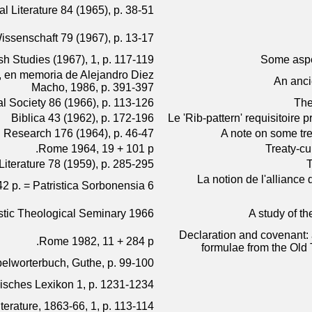
al Literature 84 (1965), p. 38-51
 Wissenschaft 79 (1967), p. 13-17
h Studies (1967), 1, p. 117-119
Some aspec
h, en memoria de Alejandro Diez
An ancie
Macho, 1986, p. 391-397
al Society 86 (1966), p. 113-126
The
Biblica 43 (1962), p. 172-196
Le 'Rib-pattern' requisitoire p
al Research 176 (1964), p. 46-47
A note on some tre
Rome 1964, 19 + 101 p.
Treaty-cu
 Literature 78 (1959), p. 285-295
T
La notion de l'alliance
2 p. = Patristica Sorbonensia 6.
stic Theological Seminary 1966
A study of th
Declaration and covenant:
Rome 1982, 11 + 284 p.
formulae from the Old
elworterbuch, Guthe, p. 99-100
isches Lexikon 1, p. 1231-1234
iterature, 1863-66, 1, p. 113-114