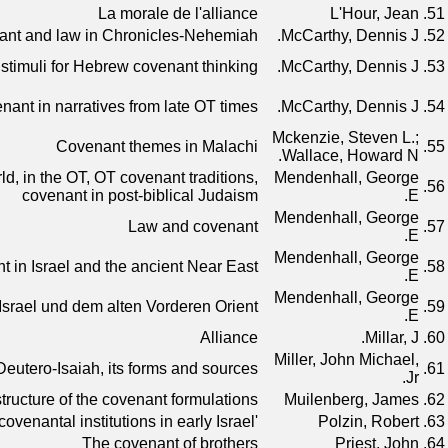
La morale de l'alliance
L'Hour, Jean
51.
nt and law in Chronicles-Nehemiah
McCarthy, Dennis J.
52.
stimuli for Hebrew covenant thinking
McCarthy, Dennis J.
53.
nant in narratives from late OT times
McCarthy, Dennis J.
54.
Mckenzie, Steven L.;
Covenant themes in Malachi
55.
Wallace, Howard N.
d, in the OT, OT covenant traditions,
Mendenhall, George
56.
covenant in post-biblical Judaism
E.
Mendenhall, George
Law and covenant
57.
E.
Mendenhall, George
 in Israel and the ancient Near East
58.
E.
Mendenhall, George
Israel und dem alten Vorderen Orient
59.
E.
Alliance
Millar, J.
60.
Miller, John Michael,
Deutero-Isaiah, its forms and sources
61.
Jr.
tructure of the covenant formulations
Muilenberg, James
62.
'Hwqy' and covenantal institutions in early Israel
Polzin, Robert
63.
The covenant of brothers
Priest, John
64.