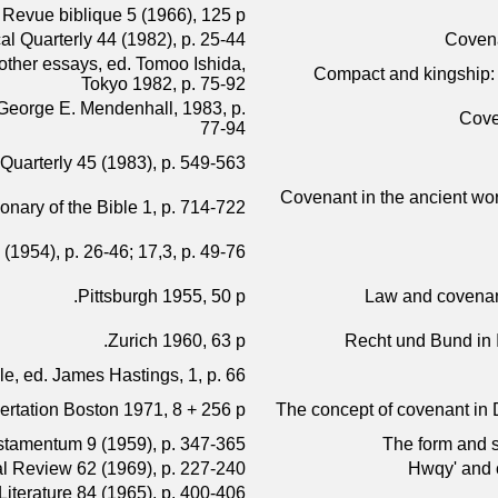
 Revue biblique 5 (1966), 125 p.
cal Quarterly 44 (1982), p. 25-44
Covena
other essays, ed. Tomoo Ishida,
Compact and kingship: 
Tokyo 1982, p. 75-92
 George E. Mendenhall, 1983, p.
Cove
77-94
 Quarterly 45 (1983), p. 549-563
Covenant in the ancient worl
ionary of the Bible 1, p. 714-722
 (1954), p. 26-46; 17,3, p. 49-76
Pittsburgh 1955, 50 p.
Law and covenant
Zurich 1960, 63 p.
Recht und Bund in 
ble, ed. James Hastings, 1, p. 66
ertation Boston 1971, 8 + 256 p.
The concept of covenant in 
stamentum 9 (1959), p. 347-365
The form and s
l Review 62 (1969), p. 227-240
 Literature 84 (1965), p. 400-406