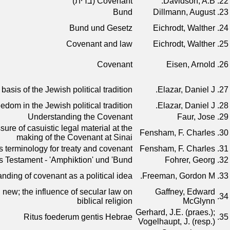
22.
Davidson, A.B.
Covenant (ברית)
Bund
Dillmann, August
23.
Bund und Gesetz
Eichrodt, Walther
24.
Covenant and law
Eichrodt, Walther
25.
Covenant
Eisen, Arnold
26.
asis of the Jewish political tradition
Elazar, Daniel J.
27.
dom in the Jewish political tradition
Elazar, Daniel J.
28.
Understanding the Covenant
Faur, Jose
29.
sure of casuistic legal material at the
Fensham, F. Charles
30.
making of the Covenant at Sinai
 terminology for treaty and covenant
Fensham, F. Charles
31.
s Testament - 'Amphiktion' und 'Bund'
Fohrer, Georg
32.
nding of covenant as a political idea
Freeman, Gordon M.
33.
 new; the influence of secular law on
Gaffney, Edward
34.
biblical religion
McGlynn
Gerhard, J.E. (praes.);
Ritus foederum gentis Hebrae
35.
Vogelhaupt, J. (resp.)