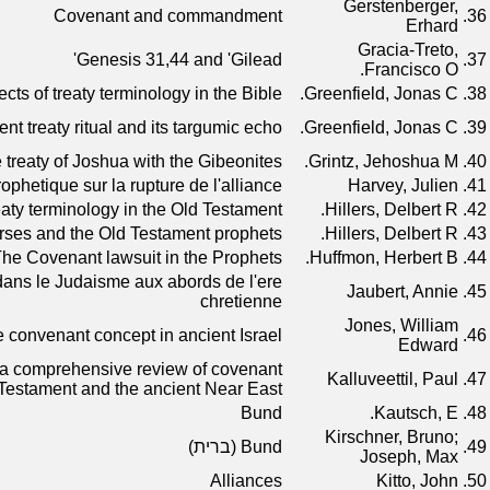
Gerstenberger,
Covenant and commandment
36.
Erhard
Gracia-Treto,
Genesis 31,44 and 'Gilead'
37.
Francisco O.
ts of treaty terminology in the Bible
Greenfield, Jonas C.
38.
nt treaty ritual and its targumic echo
Greenfield, Jonas C.
39.
 treaty of Joshua with the Gibeonites
Grintz, Jehoshua M.
40.
rophetique sur la rupture de l'alliance
Harvey, Julien
41.
aty terminology in the Old Testament
Hillers, Delbert R.
42.
rses and the Old Testament prophets
Hillers, Delbert R.
43.
he Covenant lawsuit in the Prophets
Huffmon, Herbert B.
44.
 dans le Judaisme aux abords de l'ere
Jaubert, Annie
45.
chretienne
Jones, William
e convenant concept in ancient Israel
46.
Edward
 a comprehensive review of covenant
Kalluveettil, Paul
47.
 Testament and the ancient Near East
Bund
Kautsch, E.
48.
Kirschner, Bruno;
49.
Bund (ברית)
Joseph, Max
Alliances
Kitto, John
50.