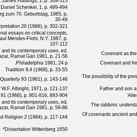
d. James Hastings, 1, p. 509-515
 Daniel Schenkel, 1, p. 489-494
g zum 70. Geburtstag, 1965, p.
30-49
rpretation 20 (1966), p. 302-321
nal essays on critical concepts,
aul Mendes-Flohr, N.Y. 1987, p.
107-112
on and its contemporary uses, ed.
Covenant as the b
lazar, Ramat Gan 1981, p. 21-56
Philadelphia 1981, 24 p.
Covenant and free
Tradition 9,4 (1968), p. 33-55
The possibility of the pres
 Quarterly 93 (1961), p. 143-146
 W.F. Albright, 1971, p. 121-137
Father and son as
 91 (1966), p. 801-816, 893-904
Alte
on and its contemporary uses, ed.
The rabbinic understa
lazar, Ramat Gan 1981, p. 59-86
Of covenants ancient and
d Religion 2 (1984), p. 117-144
Dissertation Wittenberg 1650*