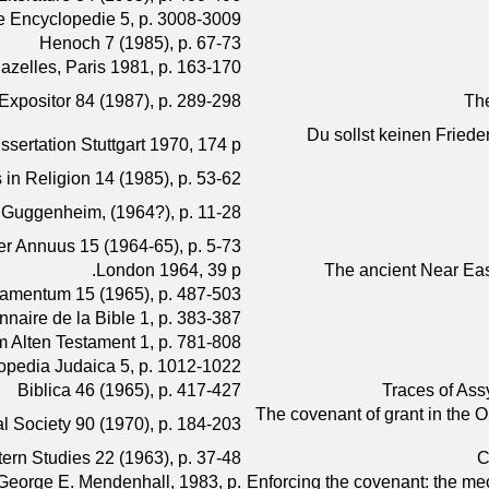
le Encyclopedie 5, p. 3008-3009
Henoch 7 (1985), p. 67-73
zelles, Paris 1981, p. 163-170
xpositor 84 (1987), p. 289-298
The
Du sollst keinen Fried
ssertation Stuttgart 1970, 174 p.
 in Religion 14 (1985), p. 53-62
 Guggenheim, (1964?), p. 11-28
ber Annuus 15 (1964-65), p. 5-73
London 1964, 39 p.
The ancient Near Eas
tamentum 15 (1965), p. 487-503
nnaire de la Bible 1, p. 383-387
 Alten Testament 1, p. 781-808
opedia Judaica 5, p. 1012-1022
Biblica 46 (1965), p. 417-427
Traces of Ass
The covenant of grant in the 
al Society 90 (1970), p. 184-203
ern Studies 22 (1963), p. 37-48
C
 George E. Mendenhall, 1983, p.
Enforcing the covenant: the mec