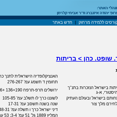
ורסים ללמידה מרחוק
|
חדש באתר
 שופט. כהן > בריתות
האנציקלופדיה הישראלית לתנך כרך א עמ
תחומין ד תשמג עמ' 276-267
תות בישראל הנזכרות בתנ"ך
ירושלים תרפ-תרפח 136+190 +136 עמ'
היסטורי, א-ג
פתחותם בישראל ובעולם העתיק
לשוננו כרך לו תשלב עמ' 105-85
לחירם מלך צור
שנה בשנה תשסב עמ' 17-31
דיני ישראל כרך ו תשלה עמ' 48-31
המליץ 1889 גל' 51 עמ' 3-4; 53 עמ' 6-7