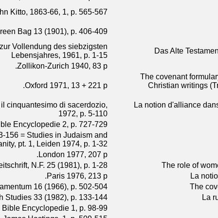
ohn Kitto, 1863-66, 1, p. 565-567
reen Bag 13 (1901), p. 406-409
r zur Vollendung des siebzigsten
Das Alte Testamen
Lebensjahres, 1961, p. 1-15
Zollikon-Zurich 1940, 83 p.
The covenant formular
Oxford 1971, 13 + 221 p.
Christian writings (
 il cinquantesimo di sacerdozio,
La notion d'alliance dan
1972, p. 5-110
ible Encyclopedie 2, p. 727-729
133-156 = Studies in Judaism and
anity, pt. 1, Leiden 1974, p. 1-32
London 1977, 207 p.
itschrift, N.F. 25 (1981), p. 1-28
The role of wome
Paris 1976, 213 p.
La noti
tamentum 16 (1966), p. 502-504
The cove
h Studies 33 (1982), p. 133-144
La r
 Bible Encyclopedie 1, p. 98-99