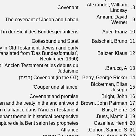
Alexander, William
Covenant
8.
Lindsay
Amram, David
The covenant of Jacob and Laban
9.
Werner
t in der Sicht des Bundesgedankens
Auer, Franz
10.
Gottesbund und Staat
Balscheit, Bruno
11.
y in Old Testament, Jewish and early
Translated from 'Das Bundesformular',
Baltzer, Klaus
12.
Neukirchen 1960)
s l'Ancien Testament et les debuts du
Barucq, A.
13.
Judaisme
14.
Berry, George Ricker
Covenant (in the OT) (ברית)
Bickerman, Elias
'Couper une alliance'
15.
Joseph
Covenant and promise
Bright, John
16.
n and the treaty in the ancient world
Brown, John Pairman
17.
on d'alliance dans l'Ancien Testament
Buis, Pierre
18.
nant theme in historical perspective
Buss, Martin J.
19.
upture de la Berit selon les prophetes
Cazelles, Henri
20.
Alliance
Cohon, Samuel S.
21.