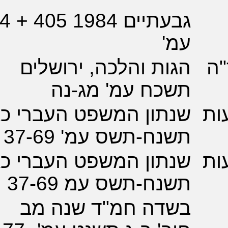
גבעתיים 1984 405 + 4
'
ת והלכה, ירושלים
כח עמ' מג-נה
תון המשפט העברי כא
ח-תשס עמ' 37-69
תון המשפט העברי כא
ח-תשס עמ 37-69
דה חמ"ד שנה מב