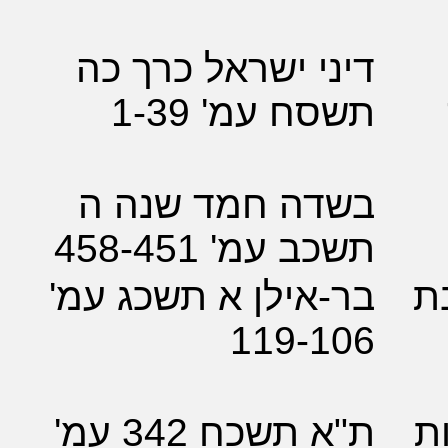
י ישראל כרך כה
ח עמ' 1-39
דה חמד שנה ה
 עמ' 458-451
אילן א תשכג עמ'
119-1
תשכח 342 עמ'