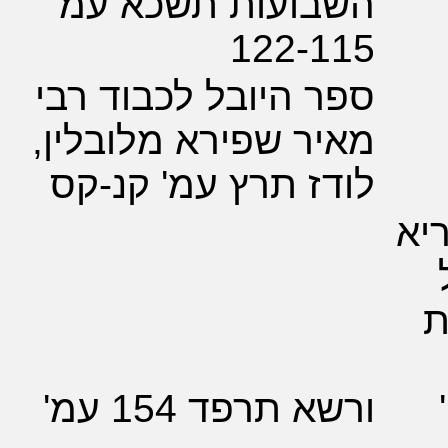
בועות תשכא עמ'
122-1
 היובל לכבוד רבי
ר שפירא מלובלין,
ז תרץ עמ' קנ-קס
 תרפד 154 עמ'