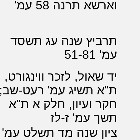
א תרנה 58 עמ'
ביץ שנה עג תשסד
51-
שאול, לזכר ווינגורט,
 תשיג עמ' רעט-שב;
 ועיון, חלק א ת"א
 עמ' ז-לז
ן שנה מד תשלט עמ'