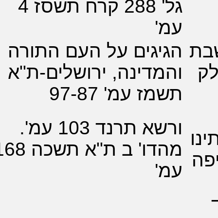
גל' 288 קרח תשסז 4
'
גים על העם התורה
דינה, ירושלים-ת"א
 עמ' 97-87
ורשא תרנד 103 עמ'.
מהדו' ב ת"א תשכה 168
'