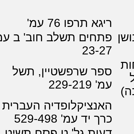
 תרפו 76 עמ'
ים תשלב חוב' ב עמ'
23-
ר שרפשטיין, תשל
229-
ציקלופדיה העברית
יד עמ' 529-498
ת גל' ט פסח תשיט