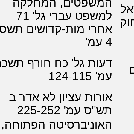
שפטים, המחלקה
למשפט עברי גל' 71
רי מות-קדושים תשסב
ת גל' כח חורף תשכה
124-
ות עציון לא אדר ב
 עמ' 225-252
וניברסיטה הפתוחה,