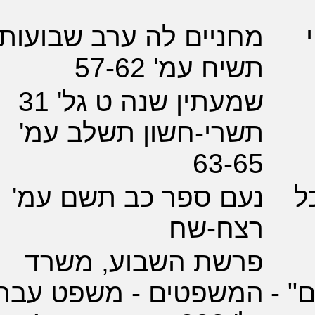
יים לה ערב שבועות
 עמ' 57-62
שמעתין שנה ט גל' 31
י-חשון תשלב עמ'
63-
ם ספר כב תשם עמ'
ח-שח
שת השבוע, משרד
שפטים - משפט עברי