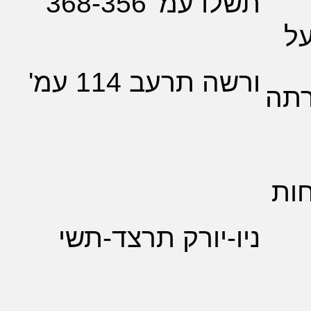
 עמ' 368-356
 תרעב 114 עמ'
-יורק תרצד-תשי