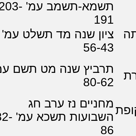
תשמא-תשמב עמ' 203-
1
ן שנה מד תשלט עמ'
56-
ביץ שנה מט תשם עמ'
80-
יים נז ערב חג
השבועות תשכא עמ' 82-