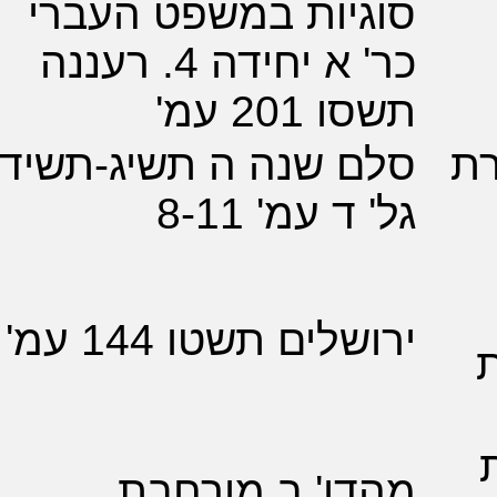
יות במשפט העברי
כר' א יחידה 4. רעננה
201 עמ'
ם שנה ה תשיג-תשיד
ד עמ' 8-11
לים תשטו 144 עמ'
ו' ב מורחבת