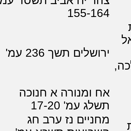
 יח אביב תשסד עמ'
155-1
לים תשך 236 עמ'
ומנורה א חנוכה
 עמ' 17-20
יים נז ערב חג