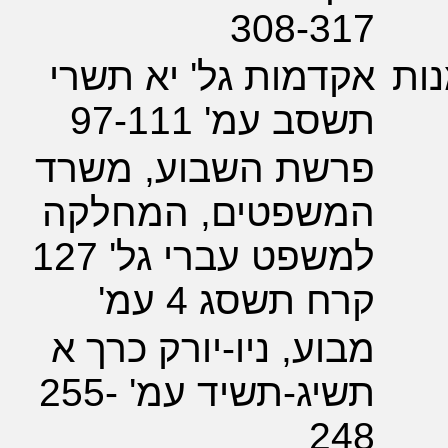
308-3
מות גל' יא תשרי
 עמ' 97-111
שת השבוע, משרד
שפטים, המחלקה
למשפט עברי גל' 127
 תשסג 4 עמ'
ע, ניו-יורק כרך א
תשיג-תשיד עמ' 255-
2