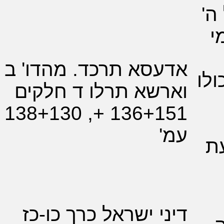
סא תרכד. מהדו' ב
שא תרלו ד חלקים
136+151 +, 138+130
'
י ישראל כרך כו-כז