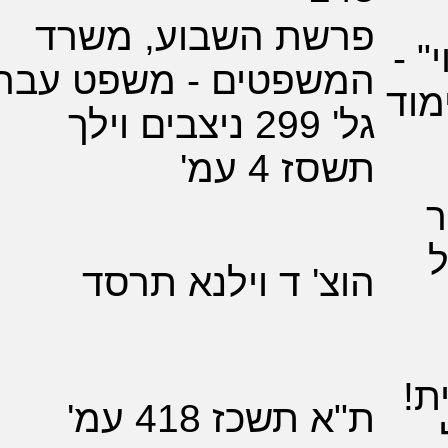
שת השבוע, משרד
שפטים - משפט עברי
גל' 299 ניצבים וילך
 4 עמ'
' ד וילנא תרסד
תשכז 418 עמ'