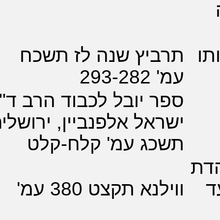
ביץ שנה לז תשכח
293-
 יובל לכבוד הרב ד"ר
אל אלפנביין, ירושלים
כג עמ' קלח-קלט
נא תקצט 380 עמ'