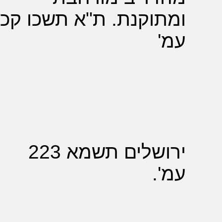
וקנת. ת"א תשכו קכז
'
ביקורות:
לויטס, חיים
מנחם:
כוחה
ותפקידה
של ההלכה.
דברי חיים
מנחם,
ירושלים
ירושלים תשמא 223
תשמג עמ'
קמח-קנג;
'.
שפרבר,
דניאל:
ההלכה:
בחינה
רעיונית
אידיאולוגית.
גשר שנה