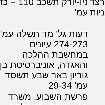
ניו-יורק תשכב 110 + כד
'
ת גל' מד תשלה עמ'
274-273 עיונים
חשבת ההלכה
גדה, אוניברסיטת בן
יון באר שבע תשסד
29-
שת השבוע, משרד