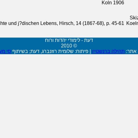
Koln 1906
Ski
hte und j?dischen Lebens, Hirsch, 14 (1867-68), p. 45-61
Koeln
דעת - לימודי יהדות ורוח
© 2010
 אתר:
תהילה ברנשטיין
|
פיתוח: שלומית רוזנברג, דעת; בשיתוף
סי מע