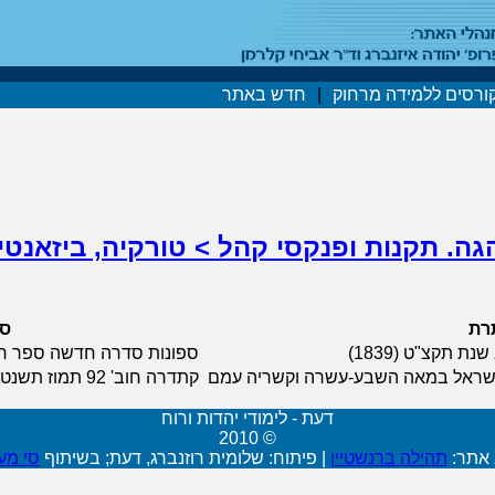
ורסים ללמידה מרחוק
|
חדש באתר
הגה. תקנות ופנקסי קהל > טורקיה, ביזאנטיו
רת
ס
 תקצ"ט (1839)
ספונות סדרה חדשה ספר רביעי 
ץ-ישראל במאה השבע-עשרה וקשריה עמם
קתדרה חוב' 92 תמוז תשנט עמ' 65-106
דעת - לימודי יהדות ורוח
© 2010
 אתר:
תהילה ברנשטיין
|
פיתוח: שלומית רוזנברג, דעת; בשיתוף
סי מע