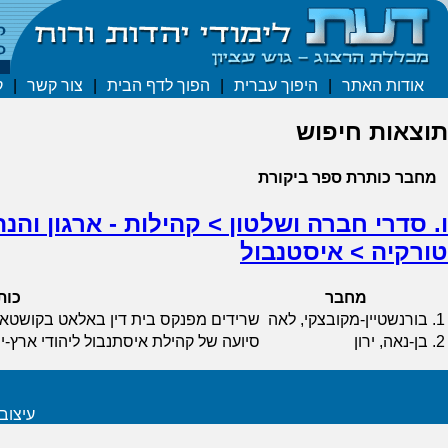
אודות האתר
|
היפוך עברית
|
הפוך לדף הבית
|
צור קשר
|
ק
תוצאות חיפוש
מחבר
כותרת
ספר
ביקורת
ו. סדרי חברה ושלטון > קהילות - ארגון והנ
טורקיה > איסטנבול
מחבר
כות
1.
בורנשטיין-מקובצקי, לאה
שרידים מפנקס בית דין באלאט בקושטא שנת
2.
בן-נאה, ירון
סיועה של קהילת איסתנבול ליהודי אר
עיצוב