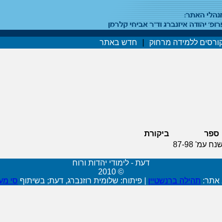
ורסים ללמידה מרחוק
|
חדש באתר
ספר
ביקורת
 עמ' 87-98
דעת - לימודי יהדות ורוח
© 2010
 אתר:
תהילה ברנשטיין
|
פיתוח: שלומית רוזנברג, דעת; בשיתוף
סי מע