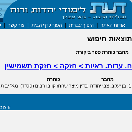
אודות האתר
|
היפוך עברית
|
הפוך לדף הבית
|
צור קשר
|
ק
תוצאות חיפוש
מחבר
כותרת
ספר
ביקורת
ח. עדות. ראיות > חזקה > חזקת תשמישין
מחבר
כותרת
1.
בן יעקב, צבי יהודה
בדין מיצר שהחזיקו בו רבים (פס"ד)
מגל יב תשנח
עיצוב