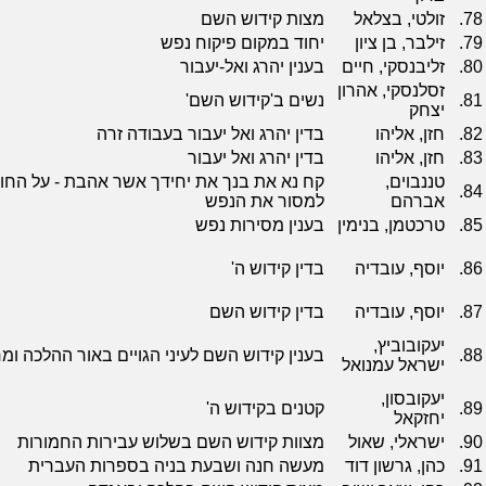
78.
זולטי, בצלאל
מצות קידוש השם
79.
זילבר, בן ציון
יחוד במקום פיקוח נפש
80.
זליבנסקי, חיים
בענין יהרג ואל-יעבור
זסלנסקי, אהרון
81.
נשים ב'קידוש השם'
יצחק
82.
חזן, אליהו
בדין יהרג ואל יעבור בעבודה זרה
83.
חזן, אליהו
בדין יהרג ואל יעבור
טננבוים,
קח נא את בנך את יחידך אשר אהבת - על הח
84.
אברהם
למסור את הנפש
85.
טרכטמן, בנימין
בענין מסירות נפש
86.
יוסף, עובדיה
בדין קידוש ה'
87.
יוסף, עובדיה
בדין קידוש השם
יעקובוביץ,
88.
בענין קידוש השם לעיני הגויים באור ההלכה 
ישראל עמנואל
יעקובסון,
89.
קטנים בקידוש ה'
יחזקאל
90.
ישראלי, שאול
מצוות קידוש השם בשלוש עבירות החמורות
91.
כהן, גרשון דוד
מעשה חנה ושבעת בניה בספרות העברית