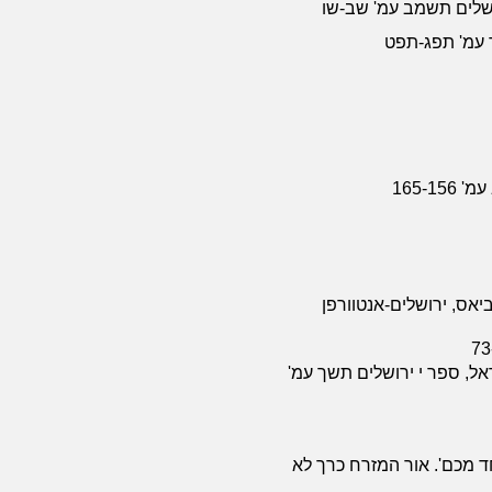
רושלים תשמב עמ' שב-שו
 עמ' תפג-תפט
165-1
יאס, ירושלים-אנטוורפן
, ספר י ירושלים תשך עמ'
בעניין 'תנו לנו אחד מכם'. אור המזרח כרך לא