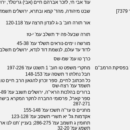
עוד אבי חי, לזכר אברהם חיים (אבי) גרינולד, י
]
שבט מיהודה, מהד' קמא ובתרא, ירושלים תשמד
אור תורה חוב' ב-ג לונדון תרצה עמ' 120-118
תורה שבעל-פה יד תשלב עמ' י-טז
מורשה ו ימים-נוראים תשלד עמ' 45-38
לדוד עד עולם, לנשמת דוד לנדא, ירושלים תשלב עמ' 56
כרך טו עמ' שמ-שס
ר" בפסיקת הרמב"ם
מחקרי משפט טו חוב' 1 תשנט עמ' 197-226
חבל נחלתו ד תשסה עמ' 148-153
כל הכתוב לחיים, ספר זכרון להגאון הרב חיים טוב
תשמד עמ' רצח-שס
ברורים בהלכות הראי"ה, ירושלים תשנב עמ' 73-89
ספר קארל, פרסומי החברה לחקר המקרא בישראל
287-271
מחניים ס ער"ה תשכז עמ' 155-148
אקדמות גל' יא תשרי תשסב עמ' 123-128
תחומין ג תשמב עמ' 286-275; 
תשמג עמ' 32-20