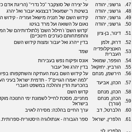
47.
גרשוני, יהודה
על יצירה של סוצקבר "כל נדרי" (הריגת אדם כדי
48.
גרשוני, יהודה
בשיטת ר' ישמעאל דבצנעא יעבור ואל יהרג
49.
גרשוני, יהודה
קידוש השם של חנניה מישאל ועזריה - קידוש 
50.
גרשוני, יהודה
נאום על השואה ועל מרד בגיטו
'קדוש השם' ו'חילול השם' (לתולדותיהם של המ
51.
דינור, בן-ציון
והתפתחותם כערכים חינוכיים)
52.
דרוק, זלמן
בדין ייהרג ואל יעבור ומצות קידוש השם
האנציקלופדיה
53.
שמד
העברית
54.
הופפר, שמואל
אונס ופיקוח נפש בעבירות
55.
הורביץ, יחזקאל
בדין יהרג ואל יעבור
56.
הירשמן, מנחם
על קידוש השם בעת העתיקה והשתקפותו בפיו
"למה יאמרו הגויים"? - תדמית ישראל בעיני הע
57.
הכהן, אביעד
בהכרעת הדין וההלכה במשפט העברי
58.
הכהן, מנחם
קדוש השם
הכהן, מנחם
מחניים, מסכת לחייל לשמונת ימי החנוכה מו
59.
(עורך)
בישראל
60.
הלברטל, דב
ערך החיים בהלכה: מסירה לאויב
61.
הלפרין, ישראל
ספר הגבורה - אנתולוגיה היסטורית-ספרותית. 
הלפרין, לוי