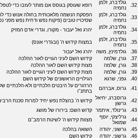
גולדברג, זלמן
32.
רופא שעוסק בגוסס אם מותר לעזבו כדי לטפל
נחמיה
גולדברג, זלמן
הפסקת הנשמה מלאכותית בחולה אנוש כדי לה
33.
נחמיה
שסיכוייו טובים (פיקוח נפש ודחית נפש מפני נ
גולדברג, זלמן
34.
יהרג ואל יעבור - מקורו, וגדרי אדם המזיק
נחמיה
גולדברג, זלמן
35.
במצות קידוש ה' (ובגדרי אונס)
נחמיה
36.
גולדמינץ, משה
יהרג ואל יעבור
37.
גורן, שלמה
קידוש השם לעיני הגויים לאור ההלכה
38.
גורן, שלמה
מצות קידוש השם לאור ההלכה
39.
גורן, שלמה
מצות קידוש השם לעיני הגויים לאור ההלכה
40.
גפני, שרגא
הגילויים הראשונים של קידוש השם
הרהורים על היבטים הלכתיים ולא-הלכתיים של
41.
גרוס, אברהם
בתתנ"ו
גרוסברג, יחיאל
42.
קידוש ה' בהצלת נפש יחיד למרות סכנת הרבי
גרשון
43.
גרינולד, איתמר
קדוש השם: בירורו של מושג
גרליצקי, יוסף
44.
מצוות קידוש ה' לשיטת הרמב"ם
שמואל
45.
גרשוני, יהודה
השואה בהלכה
46.
גרשוני, יהודה
קידוש השם