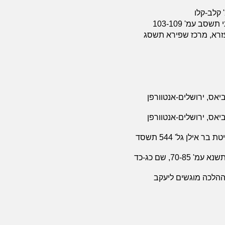
 קלב-קלו
ב עמ' 103-109
עזרא, מרכז שפירא תשסג
יאס, ירושלים-אנטוורפן
יאס, ירושלים-אנטוורפן
דף שבועי, המרכז ללימודי יסוד ביהדות, אוניברסיטת בר אילן גל' 544 תשסד
מכלול כא כסלו תשסא עמ' 93-107, שם כב סיון תשנא עמ' 70-85, שם כג-כד
ההלכה מוגשים ליעקב