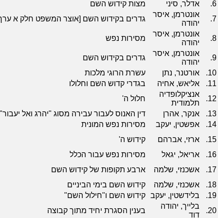
6.
אדלר, סיני
מצות קידוש השם
אונטרמן, איסר
7.
גדרים בקידוש השם [אוצר המשפט חלק א ערך 7379
יהודה
אונטרמן, איסר
8.
מסירות נפש
יהודה
אונטרמן, איסר
9.
גדרים בקידוש השם
יהודה
10.
אורטנר, נתן
עשרת הרוגי מלכות
11.
אליאש, אחיה
בגדרי קדוש השם וחלולו
אנציקלופדיה
12.
חלול ה'
תלמודית
13.
אנקר, אהרן
דין האנוס לעבור עבירה מסוג "יהרג ואל יעבו
14.
אפשטין, יעקב
מסירות נפש המונית
15.
ארזי, אברהם
קידוש ה'
16.
אריאל, יגאל
מסירות נפש עבור הכלל
17.
אשכנזי, שלמה
ארבע תקופות של קידוש השם
18.
אשכנזי, שלמה
קידוש השם בימי הביניים
19.
בלידשטין, יעקב
קידוש השם ו"חילול השם"
בלייך, יהודה
20.
בענין הסגרת יחיד מתוך קבוצה
דוד