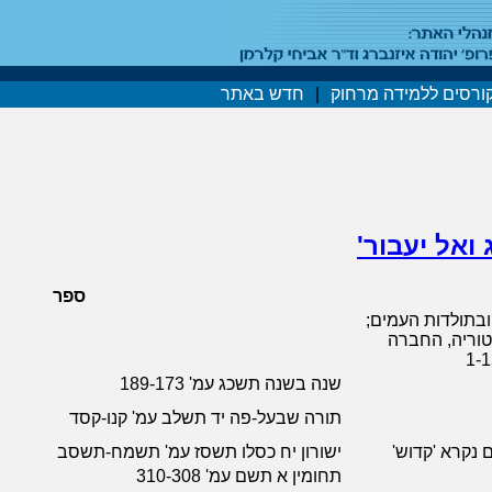
ורסים ללמידה מרחוק
|
חדש באתר
 ואל יעבור'
ספר
ובתולדות העמים;
טוריה, החברה
שנה בשנה תשכג עמ' 189-173
תורה שבעל-פה יד תשלב עמ' קנו-קסד
 נקרא 'קדוש'
ישורון יח כסלו תשסז עמ' תשמח-תשסב
תחומין א תשם עמ' 310-308