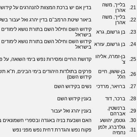
בלייך, משה
21.
בדין אם יש ברכת המצוות להנהרגים על קידו
אהרן
בלייך, משה
22.
ביאור שיטת הרמב"ם בדין יהרג ואל יעבור בש
אהרן
קידוש השם וחילול השם בתורת נושא לימודים 
23.
בן גרשום, גרא
בישראל
קידוש השם וחילול השם בתורת נושא לימודים 
24.
בן גרשום, עזרא
בישראל
בן-זמרה, אליהו
25.
קדושת החיים ומסירות נפש בימי השואה, על פ
צ'
בן-ששון, חיים
26.
הלל
קידוש השם)
27.
ברויאר, מרדכי
נשים בקידוש השם
28.
ברכר, דוד
בענין קידוש השם
ברנשטין,
29.
בענין יהרג ואל יעבור
אברהם
30.
גוטמן, יהושע
האם ושבעת בניה באגדה ובספרי חשמונאים ב'
גולדברג, זלמן
31.
פקוח נפש והגדרת דחית נפש מפני נפש
נחמיה