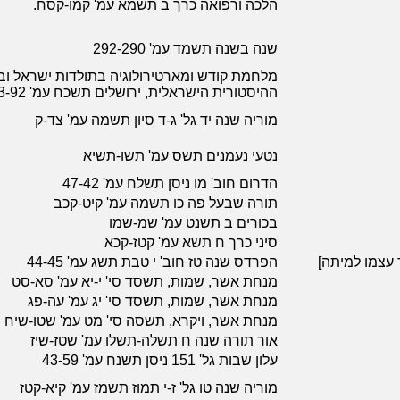
הלכה ורפואה כרך ב תשמא עמ' קמו-קסח.
שנה בשנה תשמד עמ' 292-290
מלחמת קודש ומארטירולוגיה בתולדות ישראל ו
ההיסטורית הישראלית, ירושלים תשכח עמ' 73-92
מוריה שנה יד גל' ג-ד סיון תשמה עמ' צד-ק
נטעי נעמנים תשס עמ' תשו-תשיא
הדרום חוב' מו ניסן תשלח עמ' 47-42
תורה שבעל פה כו תשמה עמ' קיט-קכב
בכורים ב תשנט עמ' שמ-שמו
סיני כרך ח תשא עמ' קטז-קכא
ר עצמו למיתה]
הפרדס שנה טז חוב' י טבת תשג עמ' 44-45
מנחת אשר, שמות, תשסד סי' י-יא עמ' סא-סט
מנחת אשר, שמות, תשסד סי' יג עמ' עה-פג
מנחת אשר, ויקרא, תשסה סי' מט עמ' שטו-שיח
אור תורה שנה ח תשלה-תשלו עמ' שטז-שיז
עלון שבות גל' 151 ניסן תשנח עמ' 43-59
מוריה שנה טו גל' ז-י תמוז תשמז עמ' קיא-קטז