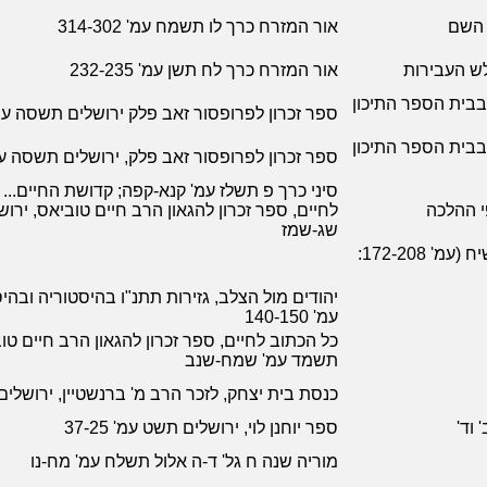
ש השם
אור המזרח כרך לו תשמח עמ' 314-302
לש העבירות
אור המזרח כרך לח תשן עמ' 232-235
בבית הספר התיכון
ספר זכרון לפרופסור זאב פלק ירושלים תשסה עמ' 7-321
בבית הספר התיכון
ספר זכרון לפרופסור זאב פלק, ירושלים תשסה עמ' -321
סיני כרך פ תשלז עמ' קנא-קפה; קדושת החיים...
י ההלכה
לחיים, ספר זכרון להגאון הרב חיים טוביאס, ירו
שג-שמז
פרקים בתולדות היהודים בימי הבינים, ת"א תשיח (עמ' 172-208:
יהודים מול הצלב, גזירות תתנ"ו בהיסטוריה ובהי
עמ' 140-150
כל הכתוב לחיים, ספר זכרון להגאון הרב חיים טוב
תשמד עמ' שמח-שנב
כנסת בית יצחק, לזכר הרב מ' ברנשטיין, ירושלי
 וד'
ספר יוחנן לוי, ירושלים תשט עמ' 37-25
מוריה שנה ח גל' ד-ה אלול תשלח עמ' מח-נו