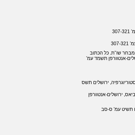
30
307
 מבחר שו"ת. כל הכתוב
שלים-אנטוורפן תשמד עמ'
סטוריוגרפיה, ירושלים תשס
יאס, ירושלים-אנטוורפן
ם תשיט עמ' ס-סב