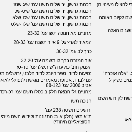
 להצילו מעינויים)
חכמת גרשון, ירושלים תשנז עמ' שיג-שטז
חכמת גרשון, ירושלים תשנז עמ' שיט-שכ
השם לקיום האומה
חכמת גרשון, ירושלים תשנז עמ' שכו-שלא
חכמת גרשון, ירושלים תשנז עמ' שלד-שלט
ושגים האלה
מחניים מא חנוכה תשו עמ' 23-32
המאיר לארץ גל' 9 אייר תשנח עמ' 28-33
כרך לב עמ' 36-32
אור המזרח כרך לו תשמח עמ' 32-20
העמק חוב' כא ערה"ש תשלז עמ' סד-סז
ט "אלה אזכרה"
נטיעות לדוד, ספר היובל לדוד הלבני, ירושלים 
מים כשיקול
עם לבדד, אסופת מאמרים מוגשת לנפתלי לאו-לבי
אביב 2006 עמ' 88-123
מחניים גל' המאה חלק ב כסלו תשכו עמ' רכ-רכד
קדשת לקידוש השם
חנוכה תשו
ירושלים תשסה 238 עמ'
ת"א תשי (חלק א-ב: התגוננות וקידוש השם מימי 
א-ג
והסוציאליזם היהודי)