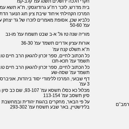
חקרי הלכה ירושלים תשנג עמ' קלב-קמ
בית מדרש, לזכר רח"ע גרודזגסקי, ת"א תשא עמ'
המרכז הקהילתי איחוד שיבת ציון חוג הנוער הדתי תשס
כלביא שכן, אסופת מאמרים לזכרו של גד יצחק 
עמ' 50-60
מוריה שנה טז גל' א-ב שבט תשמח עמ' מו-נב
אורות עציון אדרים תשמד עמ' 36-30
ת"א תשלט קנח עמ'
כל הכתוב לחיים, ספר זכרון להגאון הרב חיים טוב
תשמד עמ' תכא-תכו
כל הכתוב לחיים, ספר זכרון להגאון הרב חיים טוב
תשמד עמ' שסה-שע
3 עמ'
סיון תשסב עמ' 113-154
על פי הבאר, מחקרים בהגות יהודית ובמחשבת 
הרמב"ם
בלידשטיין, באר שבע תשסח עמ' 293-302