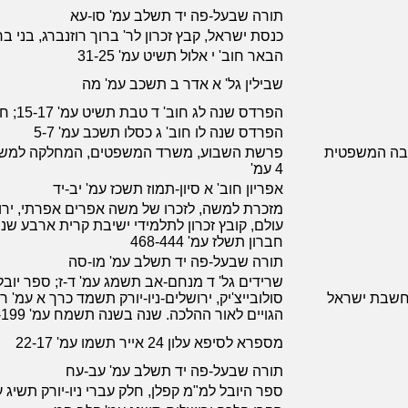
תורה שבעל-פה יד תשלב עמ' סו-עא
כנסת ישראל, קבץ זכרון לר' ברוך רוזנברג, בני
הבאר חוב' י אלול תשיט עמ' 31-25
שבילין גל' א אדר ב תשכב עמ' מה
הפרדס שנה לג חוב' ד טבת תשיט עמ' 15-17; חוב' ה שבט תשיט עמ' 13-15
הפרדס שנה לו חוב' ג כסלו תשכב עמ' 5-7
ובה המשפטית
4 עמ'
אפריון חוב' א סיון-תמוז תשכז עמ' יב-יד
מזכרת למשה, לזכרו של משה אפרים אפרתי, ירו
עולם, קובץ זכרון לתלמידי ישיבת קרית ארבע שנ
חברון תשלז עמ' 468-444
תורה שבעל-פה יד תשלב עמ' מו-סה
שרידים גל' ד מנחם-אב תשמג עמ' ד-ז; ספר יובל 
ומחשבת ישראל
סולובייצ'יק, ירושלים-ניו-יורק תשמד כרך א עמ' 
הגויים לאור ההלכה. שנה בשנה תשמח עמ' 205-199
מספרא לסיפא עלון 24 אייר תשמו עמ' 22-17
תורה שבעל-פה יד תשלב עמ' עב-עח
ספר היובל למ"מ קפלן, חלק עברי ניו-יורק תשיג 