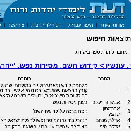
אודות האתר
|
היפוך עברית
|
הפוך לדף הבית
|
צור קשר
|
ק
תוצאות חיפוש
מחבר
כותרת
ספר
ביקורת
י. עונשין > קידוש השם. מסירות נפש. 'ייהרג
מחבר
כותרת
מלחמת קודש ומארטירולוגיה בתולדות ישראל 
1.
-
קובץ הרצאות שהושמעו בכנס הי"א לעיון בהיס
ההיסטורית הישראלית, ירושלים תשכח עמ' 1-158
2.
אביגדור, יעקב
בענין מסירות נפש
אברמסון,
3.
נוסח ברכה על 'קדושת השם'
שרגא
4.
אדלר, מנחם
הנהרג ביד גוי והמוסר נפשו להצלת ישראל האם
5.
אדלר, סיני
מצות קדוש השם ע"י הרוגי השואה והתקומה