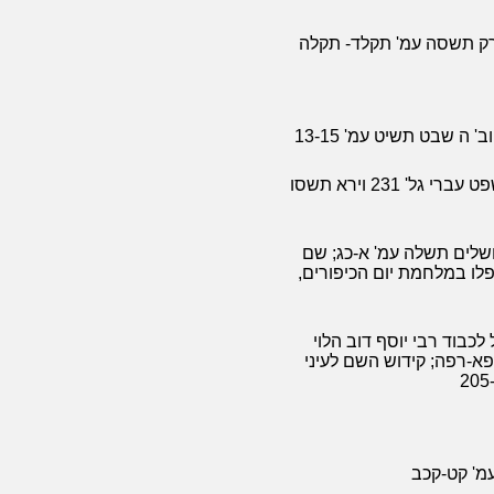
 ברק תשסה עמ' תקלד- תקלה
פרשת השבוע, משרד המשפטים, המחלקה למשפט עברי גל' 231 וירא תשסו
שלים תשלה עמ' א-כג; שם
פלו במלחמת יום הכיפורים,
לכבוד רבי יוסף דוב הלוי
רפא-רפה; קידוש השם לעיני
עמ' קט-קכב