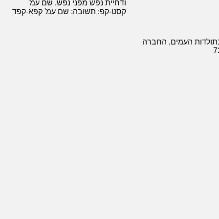
ודחיית נפש מפני נפש. שם עמ'
קסט-קפ; תשובה: שם עמ' קפא-קפד
בתולדות העמים, החברה