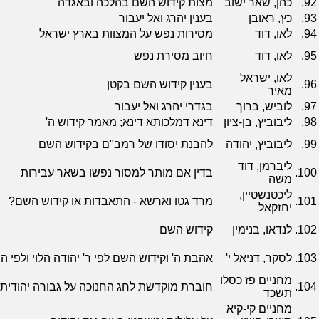
92.
כהן, שאר ישוב
מצות קידוש השם בהלכה ובאגדה
93.
כץ, ראובן
בענין יהרג ואל יעבור
94.
לאו, דוד
מסירות נפש על המצוות בארץ ישראל
95.
לאו, דוד
חיוב מסירת נפש
לאו, ישראל
96.
בענין קידוש השם בקטן
מאיר
97.
לוביש, ברוך
בגדרי יהרג ואל יעבור
98.
ליבוביץ, בן-ציון
דינא דמלכותא דינא; מאמר קידוש ה'
99.
ליבוביץ, יהודה
להבנת יסודו של רמב"ם בקידוש השם
ליברמן, דוד
100.
בדין אם מותר למסור נפשו בשאר עבירות
משה
ליכטנשטיין,
101.
מרד גטו וארשא - התאבדות או קידוש השם?
יחזקאל
102.
לנדאו, בנימין
קידוש השם
103.
לסקר, דניאל י'
אהבת ה' וקידוש השם לפי ר' יהודה הלוי ולפי 
מחניים פז כסלו
104.
חוברת מוקדשת לחג החנוכה על גבורה יהודית
תשכד
מחניים קי-קיא