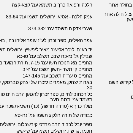
 בחולה אחר
הלכה ורפואה כרך ב תשמא עמ' קצא-קצה
ציל חולה אחר
עמק הלכה - אסיא, ירושלים תשמו עמ' 83-64
פש)
שערי צדק ה תשסד עמ' 373-382
עפר האילים, ספר זכרון לע"נ עופר אליהו כהן, באר 
יד רא"ם, לזכר אליעזר מאיר ליפשיץ, ירושלים תשלה עמ'
שבילין גל' כז-כח שבט תשלב עמ' טו-כא
מחניים מא חנוכה תשו עמ' 7-15; תורת המועדים, ת"א תשכד עמ' 215-201
מחניים קי תשרי-חשון תשכז עמ' ז-יב
מחניים ס ער"ה תשכב עמ' 147-145
 קידוש השם
30
כל הכתוב לחיים, ספר זכרון להגאון הרב חיים טוב
ם
תשמד עמ' תסח-תעב
מולד כרך א (סדרה חדשה) (כד) תשכז-תשכח עמ' 84-476
כבודה של תורה חלק ג תשמו עמ' נח-סא
ספר יובל לכבוד הרב מרדכי קירשבלום, ירושלי
חכמת גרשון, ירושלים תשנז עמ' שי-שיג