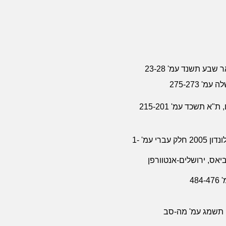
שבע תשנד עמ' 23-28
 275-273
בארות יצחק, מאמרים לזכרו של יצחק טברסקי, לונדון 2005 חלק עברי עמ' 1-
יאס, ירושלים-אנטוורפן
4
ם תשמג עמ' מה-סב