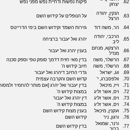
62.
פיקוח נפשות ודחיית נפש מפני נפש
יצחק
הנקין, יהודה
63.
על הנופלים על קידוש השם
הרצל
64.
הר, משה דוד
גזירות השמד וקידוש השם בימי הדריינוס
הרכבי, יהודה
65.
יהרג ואל יעבור ברציחה
ליב
הרצקא, מנחם
66.
בענין יהרג ואל יעבור
מנדל
67.
הרשלר, משה
בדין מאי חזית דדמך סומק טפי וספק סכנה
68.
הרשלר, משה
חיוב קידוש ה'
69.
ווג, ישראל
גדרי החיוב דיהרג ואל יעבור
70.
וולפסברג, י'
קדוש השם והקרבה עצמית
71.
וייז, מיכאל
בדין יעבור ואל יהרג [אם מותר להחמיר ולמסו
72.
ויס, אשר זליג
במצות קידוש ה'
73.
ויס, אשר זליג
דין יהרג ואל יעבור
74.
ויס, אשר זליג
במצות קידוש ה'
75.
ועקנין, מיכאל
בענין מצות קידוש השם
76.
ורגון, ניר
קידוש השם
ורנר, שמואל
77.
בדין קידוש השם
ברוך