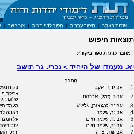
אודות האתר
|
היפוך עברית
|
הפוך לדף הבית
|
צור קשר
|
ק
תוצאות חיפוש
מחבר
כותרת
ספר
ביקורת
יא. מעמדו של היחיד > נכרי. גר תושב
מחבר
1.
אביגדור, יעקב
פקוח נפש 
אכילת פי
2.
אבידן (זמל), אברהם
שלום הגל
3.
אבינר (לנגנאור), אלישע
מעמד היש
4.
אבינר, שלמה
האזנה למ
5.
אבינר, שלמה חיים
על המצוה 
6.
אבינר, שלמה חיים
יחס היהדו
7.
אבישור, יצחק
'דרכי האמ