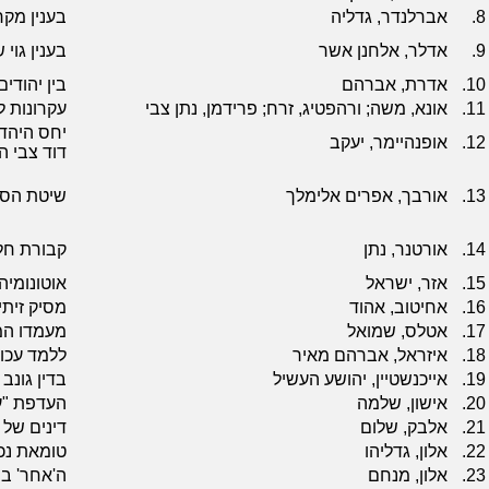
8.
אברלנדר, גדליה
בענין מק
9.
אדלר, אלחנן אשר
בענין גוי
10.
אדרת, אברהם
בין יהודים
11.
אונא, משה; ורהפטיג, זרח; פרידמן, נתן צבי
עקרונות ל
יחס היהד
12.
אופנהיימר, יעקב
דוד צבי ה
13.
אורבך, אפרים אלימלך
שיטת הסוב
14.
אורטנר, נתן
קבורת חלל
15.
אזר, ישראל
אוטונומיה
16.
אחיטוב, אהוד
מסיק זית
17.
אטלס, שמואל
מעמדו המש
18.
איזראל, אברהם מאיר
ללמד עכו"
19.
אייכנשטיין, יהושע העשיל
בדין גונב
20.
אישון, שלמה
העדפת "ע
21.
אלבק, שלום
דינים של 
22.
אלון, גדליהו
טומאת נכ
23.
אלון, מנחם
ה'אחר' ב