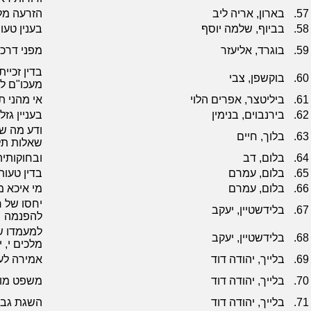
57.
בארון, אריה ליב
הזרעה מל
58.
בביוף, שלמה יוסף
בענין טעו
59.
בוגרד, אליעזר
מפני דרכ
בדין זכיי
60.
בוקשפן, צבי
מעכו"ם ל
61.
ביליטצר, אפרים הלוי
אי מהני 
62.
בירנבוים, בנימין
בעניין גז
ודע מה ש
63.
בלוך, חיים
שאלות תל
64.
בלום, דב
ובחוקותי
65.
בלום, עמרם
בדין טעות
66.
בלום, עמרם
מי איכא מ
יחסו של ר
67.
בלידשטיין, יעקב
להפנמה
למעמדו ש
68.
בלידשטיין, יעקב
מלכים י, 
69.
בלייך, יהודה דוד
אמירה לע
70.
בלייך, יהודה דוד
משפט מוות
71.
בלייך, יהודה דוד
השגת גבול