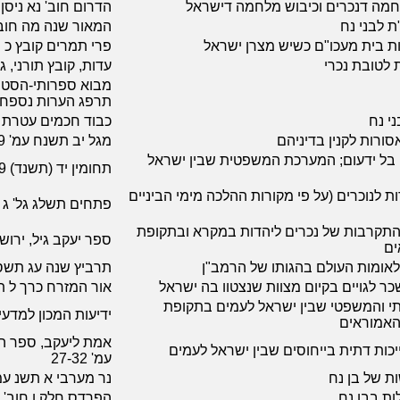
חמה דנכרים וכיבוש מלחמה דישראל
הדרום חוב' נא ניסן תשמ
ת לבני נח
המאור שנה מה חוב' ב
ות בית מעכו"ם כשיש מצרן ישראל
פרי תמרים קובץ כ 
 לטובת נכרי
עדות, קובץ תורני, ג
מבוא ספרותי-הסטור
תרפג הערות נספחו
ני נח
כבוד חכמים עטרת 
ורות לקנין בדיניהם
מגל יב תשנח עמ' 19-29
בל ידעום; המערכת המשפטית שבין ישראל
תחומין יד (תשנד) 165-199
ת לנוכרים (על פי מקורות ההלכה מימי הביניים
פתחים תשלג גל' ג עמ' 
תקרבות של נכרים ליהדות במקרא ובתקופת
ספר יעקב גיל, ירושלי
ים
לאומות העולם בהגותו של הרמב"ן
תרביץ שנה עג תשסד עמ' 
ר לגויים בקיום מצוות שנצטוו בה ישראל
אור המזרח כרך ל תשמב
י והמשפטי שבין ישראל לעמים בתקופת
ידיעות המכון למדעי ה
האמוראים
אמת ליעקב, ספר היו
יכות דתית בייחוסים שבין ישראל לעמים
עמ' 27-32
ות של בן נח
נר מערבי א תשנ עמ
ות בבן נח
הפרדס חלק ו חוב' ט כ