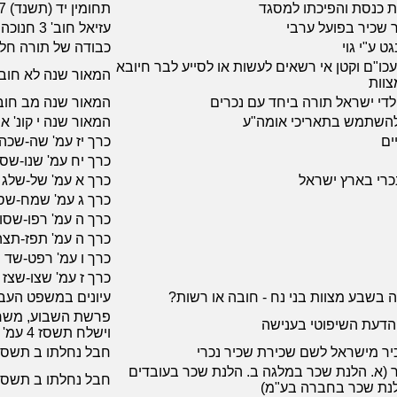
ת כנסת והפיכתו למסגד
תחומין יד (תשנד) 235-237
 שכיר בפועל ערבי
עזיאל חוב' 3 חנוכה תשמג עמ' 7-5
ט ע"י גוי
כבודה של תורה חל
 עכו"ם וקטן אי רשאים לעשות או לסייע לבר חיובא
המאור שנה לא חוב' ג
צוות
לדי ישראל תורה ביחד עם נכרים
המאור שנה מב חוב' 
להשתמש בתאריכי אומה"ע
המאור שנה י קונ' א תש
ים
כרך יז עמ' שה-שכה
כרך יח עמ' שנו-שס
לנכרי בארץ ישראל
כרך א עמ' של-שלג 
כרך ג עמ' שמח-ש
כרך ה עמ' רפו-שסו
כרך ה עמ' תפז-תצ
כרך ו עמ' רפט-שד
כרך ז עמ' שצו-שצז
 בשבע מצוות בני נח - חובה או רשות?
עיונים במשפט העברי 
 הדעת השיפוטי בענישה
וישלח תשסז 4 עמ'
כיר מישראל לשם שכירת שכיר נכרי
חבל נחלתו ב תשסב עמ' 7
 (א. הלנת שכר במלגה ב. הלנת שכר בעובדים
חבל נחלתו ב תשסב עמ' 5
הלנת שכר בחברה בע"מ)