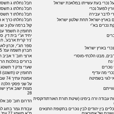
על נכרי בעת עשייתו במלאכת ישראל
חבל נחלתו ג תשסד עמ' 3
ורין לפועל נכרי
חבל נחלתו ג תשסד עמ' 6
י לדבר עבירה
חבל נחלתו ד תשסה עמ' 6
ים בארץ-ישראל תחת שלטון ישראל
חבל נחלתו כרך א תשסא 
ת נכרים בא"י
קול ברמה עלון כ שבט
רים
יחיד וע"י בית דין. 
'ניר קרית ארבע', חברון
ספר חג"י, זכרון לא
 נכרי בארץ ישראל
חברון תשמה עמ' 451-445
רבים, מבט הלכתי-מוסרי
ארצי חוב' ד אביב תשמו
 נח
ברורים בהלכות הראי"ה
 נוכרים
שערי צדק ד תשסג עמ' 32
כרי מה עדיף
תחומין יט (תשנט) 343-348
י לגוי בשמיטה
אמונת עתיך 74 שבט-אדר א תשסח עמ' 13-27
על שני פסקי הלכה ש
ווייתם
28
ות עבודה זרה בימינו (שיטת תורת האורתודוקסית
הדרום חוב' סב אלול תש
ליים בין יהודים לבין נוכרים בתקופת התנאים
עבודת גמר בחוג לה
אשונים של אמוראים
ת"א תשמג 77 עמ'