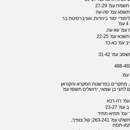
מח עמ' 27-29
ן תשסג עמ' סה-עה
ימודי יסוד ביהדות, אוניברסיטת בר
 עמ' עא-עה,
א עמ' 22-25
ב עמ' כא-כד
 עמ' 31-42
 עמ'
ו, מחקרים בפרשנות המקרא והקוראן
ם לחגי בן שמאי, ירושלים תשסז עמ'
עמ' רה-רכא
' 23-27
ד עמ' תתיא-תתיד
אור המזרח כרך כז תשלט עמ' 263-241; קול צופיך,
תמו-תסח