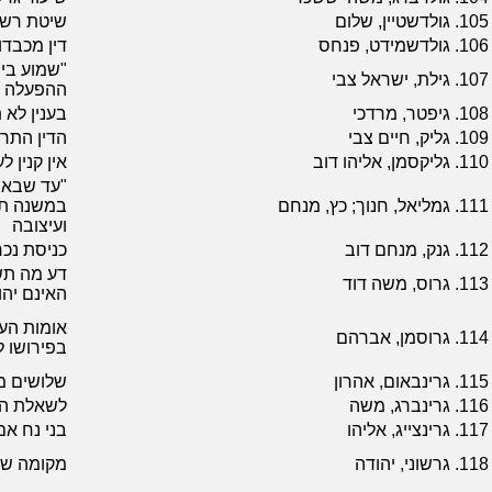
105.
גולדשטיין, שלום
שיטת רש"י
106.
גולדשמידט, פנחס
דין מכבדו
"שמוע בי
107.
גילת, ישראל צבי
ההפעלה ה
108.
גיפטר, מרדכי
בענין לא 
109.
גליק, חיים צבי
הדין התר
110.
גליקסמן, אליהו דוב
אין קנין ל
"עד שבא מ
111.
גמליאל, חנוך; כץ, מנחם
במשנה תו
ועיצובה
112.
גנק, מנחם דוב
כניסת נכ
דע מה תשי
113.
גרוס, משה דוד
האינם יהו
אומות העו
114.
גרוסמן, אברהם
בפירושו 
115.
גרינבאום, אהרון
שלושים מצ
116.
גרינברג, משה
לשאלת היק
117.
גרינצייג, אליהו
בני נח אם
118.
גרשוני, יהודה
מקומה של