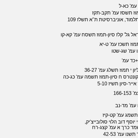
עמ' כא-ל
וז תשסז עמ' תקב-תקז
עבודת גמר בחוג לתלמוד, אוניברסיטת ת"א תשלז 109
אל גל' קלז סיון-תמוז תשסח עמ' קא-קו
תמוז תשכז עמ' ט-יא
 עמ' שג-שטו
 י תמוז תשלג עמ' 36-27
ונטרס ח סיון-תמוז תשמה עמ' כג-כה
ר-סיון תשיז 5-10
166-
עמ' מד-נב
תשמג עמ' קט-קיז
יוסף דוב הלוי סולובייצ'יק,
שמד כרך א עמ' קצג-רח
ו עמ' 42-53