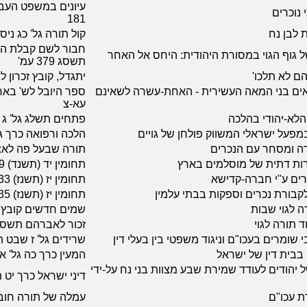
 נוכרים
181
ת לבן נח
קול תורה גל' כג ני
חבור לשם קבלת התו
 גוף הגוי במסורת היהודית: היחס אל האחר
תשסג 379 עמ'
הם לא תלכו'
יתגדל, קובץ זכרון לג
ים בני המאה העשירית - האחת-עשרה לשאינם
ספר היובל לש' בארו
עא-צ
הלא-יהודי בהלכה
פתחים תשלג גל' ג עמ'
פעל ישראלי המשווק פולחן של גויים
הלכה ורפואה כרך 
דה ומסחר עם הנכרים
תורה שבעל פה לא: 
ירות דתית של מוסלמים בארץ
תחומין יד (תשנד) 11-19
רים ע"י חברה-קדישא
תחומין יז (תשנז) 123-133
קבורת נכרים וספקות בבתי עלמין
תחומין יז (תשנז) 134-135
ה לגוי שבות
שמים חדשים קובץ א 
ד תורה לגוי
זכור לאברהם תשס
בי שומרים בעכו"ם וניגוד משפטי בין בעלי דין
שרידים גל' ז שבט 
ח בבית דין של ישראל
המעין כרך כה גל' א ת
יהודים לעודד שמירת שבע מצוות בני נח על-ידי
דיני ישראל כרך יט 
ת עכו"ם
עמלה של תורה חוב'