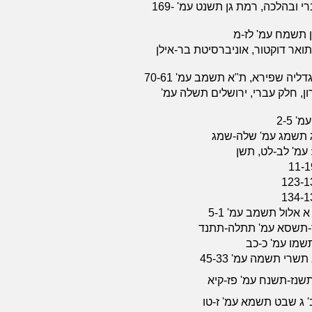
עיונים במשפט העברי ובהלכה, רמת גן תשנט עמ' 169-
סן תשמח עמ' לז-מ
אר דוקטור, אוניברסיטת בר-אילן
דליה שפירא, ת"א תשמב עמ' 70-61
ן, חלק עברי, ירושלים תשלה עמ'
 2-5
ג תשמג עמ' שלה-שמג
עמ' לב-לט, תשן
אלול תשמב עמ' 5-1
-תשסא עמ' תתלה-תתנד
תשמו עמ' כ-כב
שרי תשמה עמ' 45-33
תשנז-תשנח עמ' פז-קיא
 ג שבט תשמא עמ' ז-טו