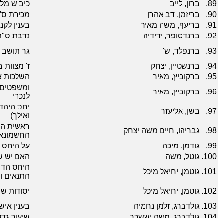
89.
ברון, לייב
כיבוש מל
90.
בריזמן, דב אהרן
מכירת ס"
91.
בריעף, משה מאיר
בענין לקנ
92.
ברנדסופר, ידידיה
נדבת ס"ת
93.
ברנפלד, ש'
גר תושב
94.
ברנשטיין, יצחק
ז' מצוות ב
95.
ברקוביץ, מאיר
השלכות אס
ומשפטים 
96.
ברקוביץ, מאיר
לנכרי
יחס היהדו
97.
בשן, אליעזר
ואילך)
ראשית הה
98.
גבריהו, חיים משה יצחק
החשמונא
99.
גודמן, מיכה
על היחס 
100.
גוטל, משה
האם יש שכ
היחס הדת
101.
גוטמן, יחיאל מיכל
התנאים ו
102.
גוטמן, יחיאל מיכל
יסודות שי
103.
גולדברג, זלמן נחמיה
בענין איש
104.
גולדברג, משה יששכר
שיעור גדל