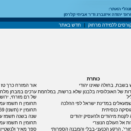
ורסים ללמידה מרחוק
|
חדש באתר
כותרת
בשבת, בחולה שאינו יהודי
אור המזרח כרך טז תשכז 
רות של האוכלוסיה בלבנון שלא ברשות, במלחמת
ערכים במבחן מלחמ
יל
של רם מזרחי, ירושלים 
מעאלים במדינת ישראל לפי ההלכה
תחומין ח תשמז עמ' 62-337
וסיקה כנסיתית
תחומין יז (תשנז) 365-369
לקנות מיהודים ולהעסיק יהודים
שנה בשנה תשמז עמ' -235
ת אל העולם הנוצרי
תחומין ח תשמז עמ' 70-368
ורי', הרקע הכנעני-בבלי והמבנה הספרותי
ספר מאיר ולנשטיין, י