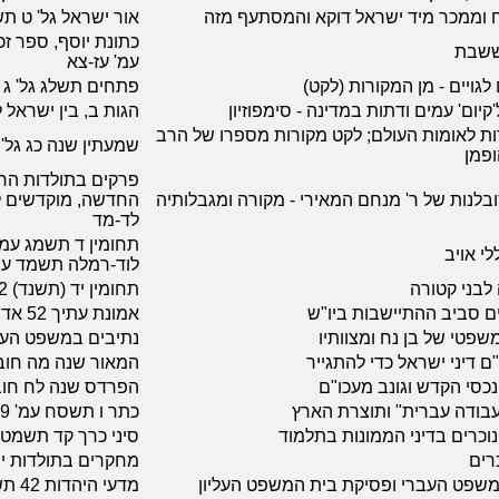
ח וממכר מיד ישראל דוקא והמסתעף מזה
אור ישראל גל' ט ת
כתונת יוסף, ספר זכר
 ששבת
עמ' עז-צא
 לגויים - מן המקורות (לקט)
פתחים תשלג גל' ג עמ'
'קיום' עמים ודתות במדינה - סימפוזיון
הגות ב, בין ישראל לעמ
ות לאומות העולם; לקט מקורות מספרו של הרב
שמעתין שנה כג גל' 86-85 תשמז עמ' 94-87
ופמן
פרקים בתולדות החב
לנות של ר' מנחם המאירי - מקורה ומגבלותיה
החדשה, מוקדשים לפ
לד-מד
י אויב
לוד-רמלה תשמד עמ' -16
 לבני קטורה
תחומין יד (תשנד) 46-52
ים סביב ההתיישבות ביו"ש
אמונת עתיך 52 אדר א-אדר ב תשסג עמ' 30-45
פטי של בן נח ומצוותיו
נתיבים במשפט העברי, 
ם דיני ישראל כדי להתגייר
המאור שנה מה חוב' ד 
 נכסי הקדש וגונב מעכו"ם
הפרדס שנה לח חוב' ו
בודה עברית" ותוצרת הארץ
כתר ו תשסח עמ' 325-329
נוכרים בדיני הממונות בתלמוד
סיני כרך קד תשמט
רים
מחקרים בתולדות ישראל
משפט העברי ופסיקת בית המשפט העליון
מדעי היהדות 42 תשסג-תשסד עמ' 31-94