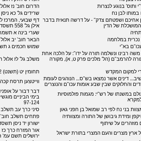
 ותוס' בנוגע לנצרות
הדרום חוב' נז אלול תש
 במותו לבן נח
שרידים גל' כא ניס
ן אחיכם ושפטתם צדק" - על דרשה תנאית בדבר
דף שבועי, המרכז לל
מושכלת של הדין
אילן גל' 558 תשסד 4 עמ'
תחיה
שערי בינה א תשמח
 נכרית במלחמה
הבאר חוב' יב אלול תשכ
עכו"ם בא"י
שמוש חכמים ג תשי
שה רבינו ונשלמה תורה על ידו": על הלכה אחת
רה להרמב"ם (הל' מלכים פרק ט, א), מקורה
משלב גל' לז אלול תשסב
רי למקום המקדש
תחומין יט (תשנט) 488-492
ב... דינים אשר נמצאו בש"ס... הנוהגים לעומת
ווייטצען תרסח קכה
דים והחלוקים שבין שבע אומות עכו"ם והנוצרים
דבר דבור על אופני
לם במשנתו של רש"י: מגמות פולמוסיות
בימי הביניים מוגשי
למקרא
97-124
וות בני נח לפי רב שמואל בן חפני גאון
סיני כרך עב תשלב 
פן ומידת גיבושן של התורה ומצוותיה
פתחים תשלב חוב' ב עמ
 מוזהרים על שיתוף
ישורון יד ניסן תשס
 ארץ מצרים והעם המצרי בתורת ישראל
ירושלים תשם עמ' 