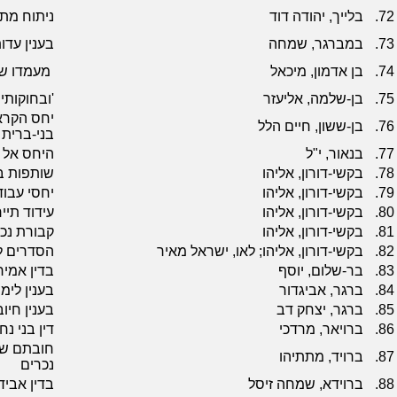
72.
בלייך, יהודה דוד
ניתוח מתי
73.
במברגר, שמחה
בענין עדו
74.
בן אדמון, מיכאל
מעמדו של
75.
בן-שלמה, אליעזר
'ובחוקותי
יחס הקרא
76.
בן-ששון, חיים הלל
בני-ברית
77.
בנאור, י"ל
היחס אל 
78.
בקשי-דורון, אליהו
שותפות במ
79.
בקשי-דורון, אליהו
יחסי עבו
80.
בקשי-דורון, אליהו
עידוד תי
81.
בקשי-דורון, אליהו
קבורת נכ
82.
בקשי-דורון, אליהו; לאו, ישראל מאיר
הסדרים ל
83.
בר-שלום, יוסף
בדין אמיר
84.
ברגר, אביגדור
בענין לימו
85.
ברגר, יצחק דב
בענין חיו
86.
ברויאר, מרדכי
דין בני נ
חובתם של 
87.
ברויד, מתתיהו
נכרים
88.
ברוידא, שמחה זיסל
בדין אביד