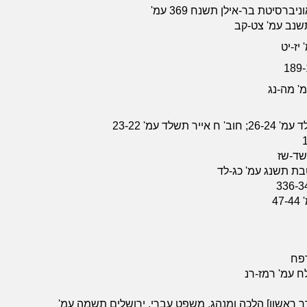
סיטת בר-אילן תשנח 369 עמ'
תשנב עמ' צט-קב
יז-יט
' מה-נג
ד עמ' 23-22
 שד-שז
טבת תשנג עמ' כג-לד
4
רפח
ח עמ' רמז-רנ
דר ראשון] הלכה ומנהג, משפט עברי, ירושלים תשמה עמ'