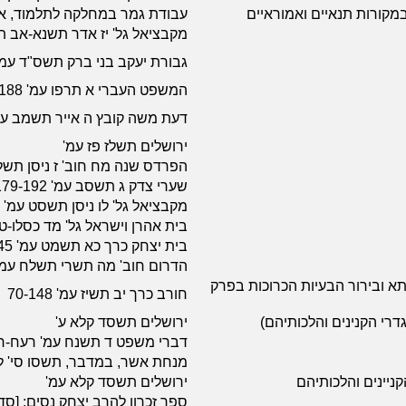
מקורות תנאיים ואמוראיים
עבודת גמר במחלקה לתלמוד, אוניבר
מקבציאל גל' יז אדר תשנא-אב 
גבורת יעקב בני ברק תשס"ד עמ' 
המשפט העברי א תרפו עמ' 189-188
דעת משה קובץ ה אייר תשמב עמ
ירושלים תשלז פז עמ'
הפרדס שנה מח חוב' ז ניסן תשלד עמ' 26-24; חוב' ח אייר תשל
שערי צדק ג תשסב עמ' 179-192
מקבציאל גל' לו ניסן תשסט עמ'
בית אהרן וישראל גל' מד כסלו-
בית יצחק כרך כא תשמט עמ' 336-345
הדרום חוב' מה תשרי תשלח עמ' 7-44
א ובירור הבעיות הכרוכות בפרק
חורב כרך יב תשיז עמ' 70-148
דרי הקנינים והלכותיהם)
ירושלים תשסד קלא ע'
דברי משפט ד תשנח עמ' רעח-
מנחת אשר, במדבר, תשסו סי' ל
ניינים והלכותיהם
ירושלים תשסד קלא עמ'
ספר זכרון להרב יצחק נסים; [ס