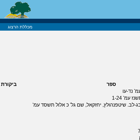
מכללת הרצוג
ספר
ביקורת
' נד-עו
עמ' 1-24
כג-לב. שיטפנהולץ, יחזקאל, שם גל' כ אלול תשסד עמ'