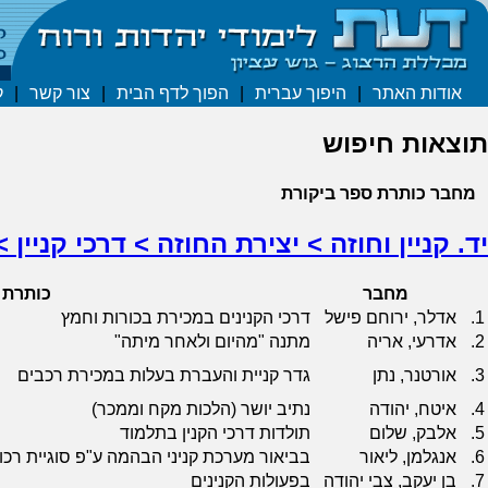
אודות האתר
|
היפוך עברית
|
הפוך לדף הבית
|
צור קשר
|
ק
תוצאות חיפוש
מחבר
כותרת
ספר
ביקורת
יד. קניין וחוזה > יצירת החוזה > דרכי קניין >
מחבר
כותרת
1.
אדלר, ירוחם פישל
דרכי הקנינים במכירת בכורות וחמץ
2.
אדרעי, אריה
מתנה "מהיום ולאחר מיתה"
3.
אורטנר, נתן
גדר קניית והעברת בעלות במכירת רכבים
4.
איטח, יהודה
נתיב יושר (הלכות מקח וממכר)
5.
אלבק, שלום
תולדות דרכי הקנין בתלמוד
6.
אנגלמן, ליאור
בביאור מערכת קניני הבהמה ע"פ סוגיית רכו
7.
בן יעקב, צבי יהודה
בפעולות הקנינים