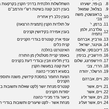
8.
בן-פזי, ישעיהו
השתלשלות הלכתית בדרכי הקנין בקרקעות ב
9.
בצלאל, שמואל
בענין רכוב קונה בשיטת רש"י והרמב"ם
בראונשטין, משה
10.
בענין כלב רץ אחריה
צבי
11.
ברמן, י'
על תולדות הקנין (תמצית הרצאה)
גולדברג, זלמן
12.
בענין אמירה בקידושין וקנינים
נחמיה
13.
גורביץ, אברהם
ענפי ארז; קונטרס בגדרי הקניינים
14.
גטינגר, ישראל
קנית כלים
15.
דיכובסקי, שלמה
האינטרנט בהלכה
16.
הירשביין, בנימין
באופני קניית מטלטלין מן התורה
17.
הירשפרונג, שלום
בדין תליוהו וזבין ובגדרי דעת בקנינים
18.
הררי, צבי
דעת קונה במעשה הקנין
19.
הרשלר, יהודה
בסוגיא דמכירי כהונה
הצעת החומר במסכת קידושין, משנה ותוספת
20.
וייס, אברהם
הקנינים
21.
וייס, אשר
קונטרס מנחת יושר (לקט שאלות ותשובות בג
22.
וייס, אשר
יסודות הקנינים
23.
ויס, אשר זליג
ביאור גדר מכירי כהונה
24.
ויס, אשר זעליג
מנחת אשר - לקט שיעורים ותשובות בגדרי הק