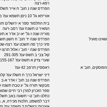
רפא-רצה
הפרדס שנה נ חוב' ח אייר תשלו עמ' 
אוריתא גל' 10 ניסן תשמא עמ' מד-מה
בית התלמוד ספר א ירושלים תש
המאיר ט תשנח עמ' רסב-רעה
מוריה שנה ז גל' יא-יב אדר א תש
 שאינו מועיל
הפרדס שנה יד חוב' ח חשון תשא עמ'
סיני כרך סה תשכט עמ' רצה-שט; ספ
הפרדס שנה י חוב' ו אלול תרצו עמ' 18
קול צבי ב תשס עמ' 291-305
שערי צדק א תשס עמ' 155-167
הפוסקים, חוב' א
ראססיין תרפב 42 עמ'
דיני ישראל כרך ח תשלז עמ' קל
הפרדס שנה נב חוב' ו אדר א-ב תשלח
מבקשי תורה גל' יג טבת תשנה ע
ספר הזכרון למרן רבי חיים שמו
כתלנו חוב' ט-י תשעה באב תשלז עמ' 
דבר למשפט, הלכות מכירה, א, 
אוצרות ירושלים ד תשסב עמ' ת