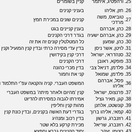
25.
ורהפטיג, איתמר
קניין בשומרים
26.
חזן, אליהו
בעניני קנינים
טוביאס, משה
27.
קנינים שונים במכירת חמץ
מרדכי
28.
כהן, אברהם
בענין קניינים בגט
29.
כהן, אברהם ישעיה
בגדר דרכי הקנינים
30.
כהן, שמעון
כל המטלטלין קונים זה את זה
31.
לויטן, אשר ניסן
בדין עדי מסירה כרתי ובדין קנין המועיל וקנין
32.
סנהדראי, ישראל
דרכי קנין בקידושין
33.
פופקא, ראובן
דרכי הקנינים
34.
פלדמן, דניאל צבי
בדין מכרי כהונה
35.
פלדמן, שמואל
קני את וחמור
פסל, אברהם
36.
המשפט העברי. קניה והקנאה עפ"י התלמוד ו
אליהו
37.
פרנצוס, ישראל
קנין 'מהיום ולאחר מיתה' במשפט העברי
38.
קגן, מאיר גציל
אמירתו לגבוה כמסירתו להדיוט
39.
קונשטט, אלחנן
מהות קנין וחליפין
40.
קמאי, אליהו ברוך
בגדרי דעת האשה בקנינים, ובדין כונת קנין
41.
רוזנברג, גרשון
בדין רכוב ומנהיג
42.
רוזנברג, שריאל
מכירת קרקע בלא שטר
43.
רוטמן, יעקב
יסוד הקנינים גברא וחפצא