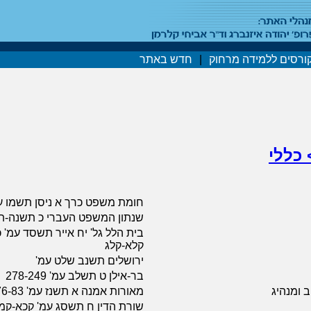
ורסים ללמידה מרחוק
|
חדש באתר
 כללי
חומת משפט כרך א ניסן תשמו עמ
שנתון המשפט העברי כ תשנה-תשנז 
בית הלל גל' יח אייר תשסד עמ' 
קלא-קלג
ירושלים תשנב שלט עמ'
בר-אילן ט תשלב עמ' 278-249
ב ומנהיג
מאורות אמנה א תשנז עמ' 76-83
שורת הדין ח תשסג עמ' קכא-קמ