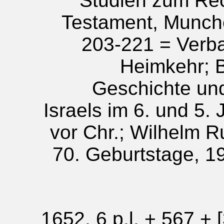
Studien zum Rec
Testament, Munch
203-221 = Verb
Heimkehr; B
Geschichte un
Israels im 6. und 5.
vor Chr.; Wilhelm 
70. Geburtstage, 19
[Zurich] 1652, 6 p.l. + 567 +