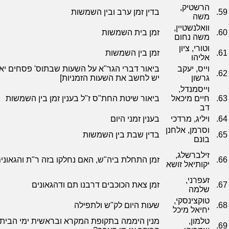
הרשטיק,
59.
בדין זמן ערב ובין השמשות
משה
וואלנשטיין,
60.
זמן בית השמשות
משה נחום
וטורי, ציון
61.
זמן בין השמשות
אליהו
וייס, יעקב
ביאור דברי הגר"א על השעות שבתוס' פסחים יא, 
62.
גרשון
יש לחשב את השעות הזמניות]
וייסמנדל,
63.
חיים מיכאל
ביאור שיטת החת"ס ז"ל בענין זמן בין השמשות
דב
64.
ויליג, מרדכי
בענין זמני היום
וסרמן, אלחנן
65.
בדין שבת בין השמשות
בונם
זילברשלג,
66.
זמן התחלת ביה"ש, האם נחלקו בזה ר"ת והגאוני
יקותיאל זושא
זעפרני,
67.
זמן צאת הכוכבים דרבנו תם ודהגאונים
שלמה
טוקצינסקי,
68.
שעות היום לק"ש ולתפילה
יחיאל מיכל
טלמון,
מנין היממה בתקופת המקרא ובראשית ימי הבית ה
69.