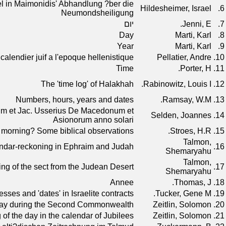
l in Maimonidis' Abhandlung ?ber die
Hildesheimer, Israel
6.
Neumondsheiligung
7.
Jenni, E.
יום
Day
Marti, Karl
8.
Year
Marti, Karl
9.
alendier juif a l'epoque hellenistique
Pellatier, Andre
10.
Time
Porter, H.
11.
The 'time log' of Halakhah
Rabinowitz, Louis I.
12.
Numbers, hours, years and dates
Ramsay, W.M.
13.
rum et Jac. Usserius De Macedonum et
Selden, Joannes
14.
Asionorum anno solari
r morning? Some biblical observations
Stroes, H.R.
15.
Talmon,
endar-reckoning in Ephraim and Judah
16.
Shemaryahu
Talmon,
ng of the sect from the Judean Desert
17.
Shemaryahu
Annee
Thomas, J.
18.
sses and 'dates' in Israelite contracts
Tucker, Gene M.
19.
 day during the Second Commonwealth
Zeitlin, Solomon
20.
of the day in the calendar of Jubilees
Zeitlin, Solomon
21.