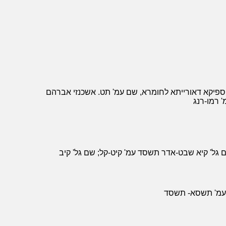
 ספיקא דאורייתא לחומרא, שם עמ' תט. אשכנזי אברהם
' רמו-רנג
 גל' קיא שבט-אדר תשסד עמ' קיט-קל; שם גל' קיב
ה עמ' תשסא- תשסד