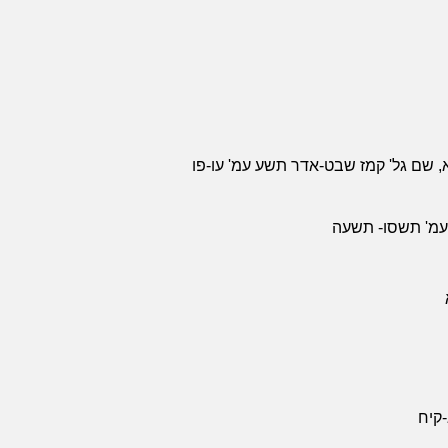
א, שם גל' קמז שבט-אדר תשע עמ' עו-פו
ה עמ' תשסו- תשעה
-קיח