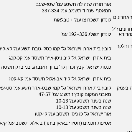
אור תורה שנה לה תשסג עמ' שסז-שעב
המאסף שנה ד תשמב עמ' 337-334
האחרונים
לונדון תשכח צו עמ' + טבלאות
רונים ז"ל
מהדורא
לונדון תשלג 192+336 עמ'
 וחלקה
קובץ בית אהרן וישראל גל' קמו כסלו-טבת תשע עמ' קא-קי
בית אהרן וישראל גל' קיב ניסן-אייר תשסד עמ' קכ-קכג
כנסת ישראל, קבץ זכרון לר' ברוך רוזנברג, בני ברק תשס
בית אהרן וישראל גל' קיד אב-אלול תשסד עמ' קא-קטז
קה בעמק
קובץ בית אהרן וישראל גל' קמז שבט-אדר תשע עמ' סט-עא
מאבני המקום קובץ ז תשנג עמ' 47-57
שנה בשנה תשסג עמ' 10-13
שנה בשנה תשסג עמ' 10-13
אור ישראל גל' כז ניסן תשסב עמ' קי-קטז
אסיפת חכמים (חסידי באיאן ביתר) ב אלול תשסב עמ' קיא