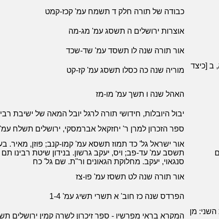
כבודה של תורה חלק ד תשמח עמ' קכז-קמט
אוצרות ירושלים ה תשסג עמ' מג-מה
אור תורה שנה לו תשסד עמ' שד-שכד
ב [כיצד
מוריה שנה כה כסלו תשסג עמ' קז-קט
האהל שנה ו תשך עמ' מו-מז
יבול היובלות, חידושי תורה לרגל יובל המאה של ישיבת רבינו יצחק
ספר הזכרון למרן ר' יחזקאל אברמסקי, ירושלים תשלח עמ
אור ישראל גל' כד תמוז תשסא עמ' קמו-קנב; פוזן, מאיר. ב
ם
תשסב עמ' עד-פב; ויס, יעקב גרשון. בנידון שיטת רבינו תם
סנגאוי, יעקב. מחלוקת הגאונים ור"ת. שם גל' כח
אור תורה שנה לט תשסז עמ' פו-צז
הפרדס שנה כז חוב' א תשרי תשיג עמ' 1-4
שני: מן
המקרא בראי מפרשיו - ספר זיכרון לשרה קמין ירושלים תשנד עמ' 