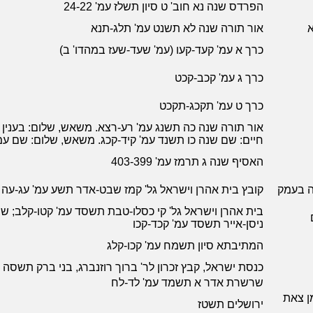
הפרדס שנה נא חוב' ט סיון תשלז עמ' 24-22
א
אור תורה שנה לא תשנט עמ' תלג-תנא
כרך א עמ' קעד-קעו (עמ' שעד-שעז במהדו' ב)
כרך ג עמ' קכב-קכט
כרך ט עמ' תקכג-תקכט
אור תורה שנה כה תשנג עמ' רע-רצא. משאש, שלום: בענין
חיים: שם שנה כו תשנד עמ' קיד-קכג. משאש, שלום: שם עמ
האסיף שנה ג תרמז עמ' 403-399
קה בעמק
קובץ בית אהרן וישראל גל' קמז שבט-אדר תשע עמ' עג-עה
בית אהרן וישראל גל' קי כסלו-טבת תשסד עמ' קטו-קלב; שם
ם
ניסן-אייר תשסד עמ' קכד-קכו
המתיבתא סיון תשמח עמ' קכו-קלג
כנסת ישראל, קבץ זכרון לר' ברוך רוזנברג, בני ברק תשס
שרשרת אדר א תשמד עמ' לד-לח
ן צאת
ירושלים תשטז