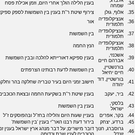
אלברג,
34.
בענין הלילה הולך אחרי היום, וזמן אכילת פסח
שמחה
35.
אלוף, גולן
צירוף שיטת ר"ת בענין בין השמשות לספק ספיק
אנציקלופדיה
36.
אור
תלמודית
אנציקלופדיה
37.
בין השמשות
תלמודית
אנציקלופדיה
38.
הנץ החמה
תלמודית
אשכנזי,
39.
בענין ספיקא דאורייתא להלכה ובבין השמשות
אברהם חיים
בורנשטיין,
40.
בין השמשות לדעת רבותינו הצרפתים
חיים יחיאל
בורשטיין, דוד
41.
חישוב זמני היום בעיר טבריה שחלקה בהר וחל
יהודה
42.
ביר, יעקב
בענין שיטת ר"ת בשקיעת החמה ובצאת הכוכבי
בלסקי,
43.
בענין בין השמשות
ישראל
44.
בקר, אפרים
בעניין שעות היום והלילה בחז"ל ובהפוסקים ז"ל
45.
ברדע, יצחק
בירור דעת רבנו האר"י בענין 'בין השמשות'
גרוסברג, חנוך
דובר מישרים; על דבר מנהג ארץ ישראל בענין זמ
46.
זונדל
הכוכבים לענין שבת וכדומה