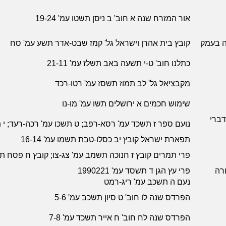
אור המזרח שנה א חוב' ב ניסן תשטו עמ' 19-24
קה בעמק
קובץ בית אהרן וישראל גל' קמז שבט-אדר תשע עמ' סח
כתלנו חוב' ט-י תשעה באב תשלז עמ' 21-11
מקבציאל גל' לב תמוז תשסז עמ' רטו-רכד
שימוש חכמים א ירושלים תשו עמ' מו-נו
דברי
נועם ספר ז תשכד עמ' רסא-רפב; ט תשכו עמ' רכה-רעד; י 
תפארת ישראל קובץ יב כסלו-טבת תשמו עמ' 16-14
פרי תמרים קובץ ז חנוכה תשמב עמ' צג-צו; קובץ ח פסח ת
ורה
פרי עץ הגן ד תשסד עמ' 1990221
נעם ה תשכב עמ' ריג-רמט
הפרדס שנה לו חוב' ט סיון תשכב עמ' 5-6
הפרדס שנה לח חוב' ח אייר תשכד עמ' 7-8