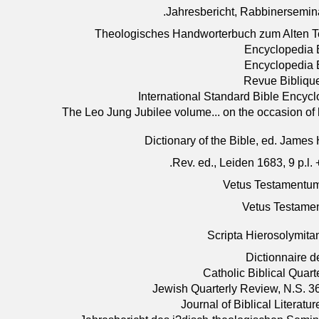
Jahresbericht, Rabbinersemina
Theologisches Handworterbuch zum Alten Te
Encyclopedia B
Encyclopedia B
Revue Biblique
International Standard Bible Encyc
The Leo Jung Jubilee volume... on the occasion of h
Dictionary of the Bible, ed. James 
Rev. ed., Leiden 1683, 9 p.l. +
Vetus Testamentum
Vetus Testamen
Scripta Hierosolymita
Dictionnaire d
Catholic Biblical Quart
Jewish Quarterly Review, N.S. 36
Journal of Biblical Literatu