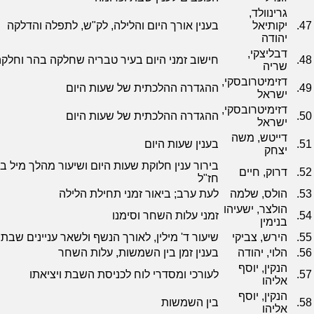
גרינוולד,
47.
יקותיאל
בענין אורך היום והלילה, לק"ש, לתפלה והדלקה
יהודה
דבליצקי,
48.
חישוב זמני היום בעיר טבריה שחלקה בהר וחל
שריה
דזימיטרובסקי,
49.
ההגדרה ההלכתית של שעות היום
ישראל
דזימיטרובסקי,
50.
ההגדרה ההלכתית של שעות היום
ישראל
דייטש, משה
51.
בענין שעות היום
יצחק
בירור ענין חלוקת שעות היום ושיעור מהלך מיל ב
52.
דרוק, חיים
חז"ל
53.
הולס, שלמה
לעת ערב; ביאור זמני תחילת הלילה
הולצר, ישעיהו
54.
זמני עלות השחר וסימנו
בנימין
55.
הירש, צביקי
שיעור ד' מילין, לאורך הנשף ולשאר עניינים שבת
56.
הלוי, יהודה
בענין זמן בין השמשות, עלות השחר
הנקין, יוסף
57.
לעורכי ומסדרי לוח לכניסת השבת ויציאתו
אליהו
הנקין, יוסף
58.
בין השמשות
אליהו