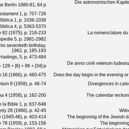
Die astronomischen Kapite
r Berlin 1880-81, 64 p.
stament 1, p. 707-726
iblica 1, p. 1036-1038
iblica 4, p. 5363-5370
 82 (1975), p. 218-233
La nomenclature du c
lopedie 5, p. 2981-2982
is seventieth birthday,
1962, p. 185-193
Hastings, 5, p. 473-484
De anno civili veterum Iudeo
 128 + [6] + 98 + [34] p.
 16 (1966), p. 460-475
Does the day begin in the evening o
tum 8 (1958), p. 48-74
Divergences in cal
na 4 (1958), p. 162-200
The calendar reckoni
e la Bible 1, p. 637-648
erly 28 (1966), p. 42-45
Witne
 (1945-46), p. 403-414
The beginning of the Jewish
re 78 (1959), p. 153-156
The beginning 