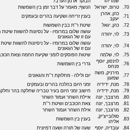
שמריהו
הבוקר או מן הערב?
70.
טרופ, ישראל
הנשף; מאמר על דבר זמן בין השמשות
כהן, אהרן
71.
בענין זריחה ושקיעה בהרים ובעמקים
יעקב
72.
כהן, יגאל
שיטת ר"ת בבין השמשות
עושה שלום במרומיו - על נסיונות להשוות שיטת 
73.
לוי, יהודה
עם זו של הגאונים
עושה שלום במרומיו - על ניסיונות להשוות שיטת 
74.
לוי, יהודה
עם זו של הגאונים
75.
לוי, שלמה
שיטות הפוסקים לזמני שקיעת החמה וצאת הכוכ
לוינסון, יוסף
76.
גדרי בין השמשות
פנחס
מירניק, משה
77.
יום ולילה - מחלוקת ר"ת והגאונים
שמעון
78.
מנת, ידידיה
זמני היום בהלכה בהרים ובעמקים
79.
מנת, ידידיה
חישוב זמני היום בעיר טבריה שחלקה בהר וחל
80.
מרצבך, יונה
איילת השחר ועמוד השחר
81.
מרצבך, יונה
צאת הכוכבים ושיטת ר"ת
82.
מרצבך, יונה
אילת השחר ועמוד השחר
סולובייצ'יק,
83.
בענין בין השמשות
אליהו
84.
עובדיה, יוסף
שעה של תורה ושעה דמיונית