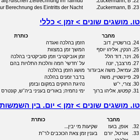
r altj?dischen Zeitrechnung im Talmud
Zuckermann, B.
22.
ur Berechnung des Eintritts der Nacht
Zuckermann, B.
23.
טו. מושגים שונים > זמן > כללי
מחבר
כותרת
24.
בורשטיין, דוב
הזמן בהלכה ואגדה
25.
הנקין, אליהו יוסף
המשך זמן במצוות
26.
וינר, דוד הלל
זמן אוביקטיבי וזמן סוביקטיבי בהלכה
27.
מרצבך, יונה
על 'חדשי' חמה והלכות התלויות בהם
28.
עמיאל, משה אביגדור
מושג הזמן בהלכה
29.
פיינשטיין, משה
בדבר זמנים בהלכה
30.
צורי, י"ש
נהיגת החוקים במקום ובזמן
31.
קפטש, אליהו ברוך
ימי נחמיה; באורים בעניני ביה"ש, קונטר
טו. מושגים שונים > זמן > יום. בין השמשות
מחבר
כותרת
32.
אופן, בועז
שקיעות מי יבין...
33.
אורטל, יורם
בענין זמן צאת הכוכבים לר"ת