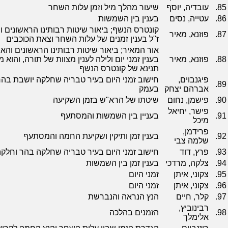
85.
עובדיה, יוסף
שיעור מהלך מיל וזמן עלות השחר
86.
עטייה, נסים
בענין בין השמשות
קונטרס הנשף; ביאור שיטות רבותינו הראשונים ו
87.
פוזנא, מאיר
ז"ל בענין זמנים של עלות השחר וצאת הכוכבים
אור המאיר; ביאור שיטות רבותינו הראשונים והאח
88.
פוזנא, מאיר
בענין זמני יום ולילה לענין מצוות של תורה, והוא 
תנינא של קונטרס הנשף
פיגנבוים,
חישוב זמני היום בעיר טבריה שחלקה יושבת בהר
89.
אברהם יצחק
בעמק
90.
פישמן, נחום
שיטתו של הרא"ש בזמן השקיעה
פישר, יחיאל
91.
בעניין בין השמשות והמסתעף
מיכל
פרידמן,
92.
בענין זמן ותיקין ושקיעת החמה והמסתעף
שלמה צבי
93.
פרץ, דוד
חישוב זמני היום בעיר טבריה שחלקה בהר וחל
94.
צלקה, מרדכי
בענין זמן בין השמשות
95.
צקוני, איתן
זמני היום
96.
צקוני, איתן
זמני היום
97.
קלר, חיים
הנץ הנראה והנברשת
רבינוביץ,
98.
הזמנים בהלכה
אלימלך