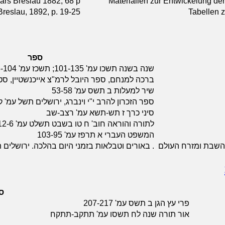
rs Breslau 1882, 68 p.
Materialien zur Entwickelung de
reslau, 1892, p. 19-25
Tabellen z
ספר
שנה בשנה תשכו עמ' 101-135; תשכז עמ' 93-104
ברכה למנחם, ספר היובל לרמ"צ אייכנשטיין, סט. לו
שיר למעלות ב תשס עמ' 53-58
ספר הזכרון להרב י"י וינברג, ירושלים תשל עמ'
סיני כרך ז תש-תשא עמ' רצב-שב
לתורה והוראה חוב' ח טו בשבט תשלט עמ' 12-6
המשפט העברי א תרפז עמ' 103-95
ס השבת ומזרח העולם
. באורים וטבלאות בזמני היום בהלכה. ירושלים
ס
פרי עץ הגן ב תשס עמ' 207-217
אור תורה שנה לח תשסו עמ' תתקב-תתקח