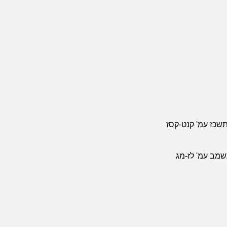
תשכז עמ' קנט-קסז
שמב עמ' לז-מג