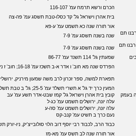
הכרם ורשא תרמח עמ' 116-107
בית אהרן וישראל גל' קד כסלו-טבת תשסג עמ' פה-צה
אור תורה שנה כא תשמט עמ' ע-פא
רבנו תם
שנה בשנה תשסג עמ' 7-9
רבנו תם
שנה בשנה תשסג עמ' 7-9
בים
שמעתין גל' 114 תשנד עמ' 86-77
הפרדס שנה מא חוב' ו אדר א-ב תשכז עמ' 16-18; חוב' ז ניסן תשכז עמ' 15-12
תפארת למשה, ספר זכרון לרב משה שמעון מירניק, ירושלי
המעין כרך יד גל' א תשרי תשלד עמ' 25-5; גל' ב טבת תשלד עמ' 59-47; גל' ג ניסן תשלד עמ' 88-73
קה בעמק
קובץ בית אהרן וישראל גל' קמז שבט-אדר תשע עמ' עב
עלה יונה, ירושלים תשמט עמ' כג-ל
עלה יונה, ירושלים תשמט עמ' סה-ע
נעם כרך ב תשיט עמ' קנב-קס
כבוד הרב, לכבוד רבי יוסף דוב הלוי סולובייצ'יק, ניו-יורק תשמד עמ
אור תורה שנה לב תשס עמ' מא-מז