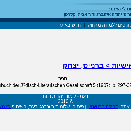
ורסים ללמידה מרחוק
|
חדש באתר
ישיות > ברנייס, יצחק
ספר
rbuch der J?disch-Literarischen Gesellschaft 5 (1907), p. 297-3
דעת - לימודי יהדות ורוח
© 2010
 אתר:
תהילה ברנשטיין
|
פיתוח: שלומית רוזנברג, דעת; בשיתוף
סי מע