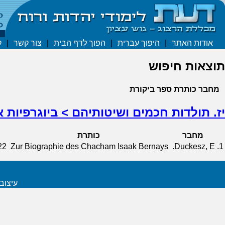
אודות האתר
|
היפוך עברית
|
הפוך לדף הבית
|
צור קשר
|
ק
תוצאות חיפוש
מחבר
כותרת
ספר
ביקורת
יז. תולדות חכמים ושיטותיהם > ביוגרפיות א
מחבר
כותרת
22
Zur Biographie des Chacham Isaak Bernays
Duckesz, E.
1.
עיצוב